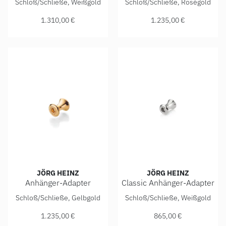
Schloß/Schließe, Weißgold
Schloß/Schließe, Roségold
1.310,00 €
1.235,00 €
JÖRG HEINZ
JÖRG HEINZ
Anhänger-Adapter
Classic Anhänger-Adapter
Jörg Heinz Anhänger-Adapter, Ref: 4003.0-10 750 2 00000,
Jörg Heinz Classic Anhänger
Schloß/Schließe, Gelbgold
Schloß/Schließe, Weißgold
1.235,00 €
865,00 €