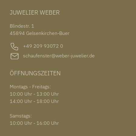
TUDOR BLACK BAY 58
RINGE
CHOPARD ALPINE EAGLE
JUWELIER WEBER
ROLEX SUBMARINER DATE
OHRSCHMUCK
TISSOT PRX POWERMATIC 80
OUT OF COLLECTION
Blindestr. 1
GARMIN VENU 3S
45894 Gelsenkirchen-Buer
+49 209 93072 0
schaufenster@weber-juwelier.de
ÖFFNUNGSZEITEN
Montags - Freitags:
10:00 Uhr - 13:00 Uhr
14:00 Uhr - 18:00 Uhr
Samstags:
10:00 Uhr - 16:00 Uhr