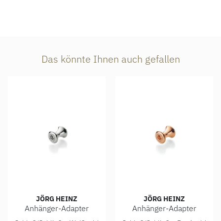
Das könnte Ihnen auch gefallen
JÖRG HEINZ
JÖRG HEINZ
Anhänger-Adapter
Anhänger-Adapter
Jörg Heinz Anhänger-Adapter, Ref: 4003.0-10 750 1 00000,
Jörg Heinz Anhänger-Adapter