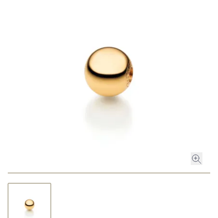
ROLEX
ROLEX CERTIFIED PRE-OWNED
UHREN
SCHMUCK
LUXURY DEALS
HOCHZEIT
ACCESSOIRES