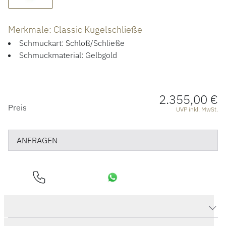
ÜBER UNS
Merkmale: Classic Kugelschließe
Schmuckart: Schloß/Schließe
Schmuckmaterial: Gelbgold
2.355,00 €
PREISINFORMATIONEN
Preis
UVP inkl. MwSt.
ANFRAGEN
Produktdaten Classic Kugelschließe