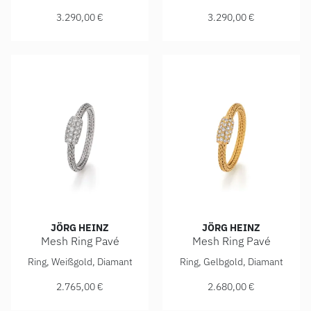
3.290,00 €
3.290,00 €
JÖRG HEINZ
JÖRG HEINZ
Mesh Ring Pavé
Mesh Ring Pavé
Jörg Heinz Mesh Ring Pavé, Ref: HSR1.1-2.5 750 1 00124 5
Jörg Heinz Mesh Ring Pavé, 
Ring, Weißgold, Diamant
Ring, Gelbgold, Diamant
2.765,00 €
2.680,00 €