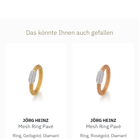
Das könnte Ihnen auch gefallen
JÖRG HEINZ
JÖRG HEINZ
Mesh Ring Pavé
Mesh Ring Pavé
Jörg Heinz Mesh Ring Pavé, Ref: HSR1.1-3.0 750 7 00124 5
Jörg Heinz Mesh Ring Pavé, 
Ring, Gelbgold, Diamant
Ring, Roségold, Diamant