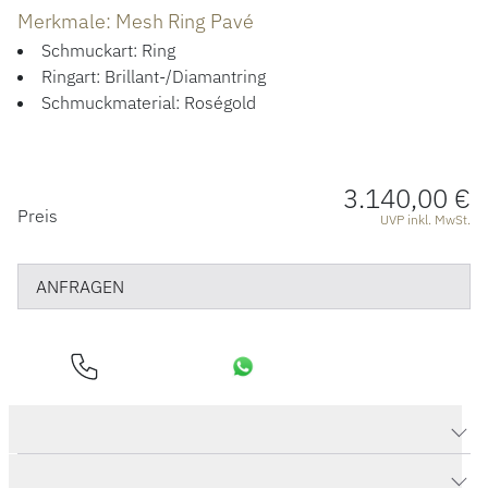
ÜBER UNS
Merkmale: Mesh Ring Pavé
Schmuckart: Ring
Ringart: Brillant-/Diamantring
Schmuckmaterial: Roségold
3.140,00 €
PREISINFORMATIONEN
Preis
UVP inkl. MwSt.
ANFRAGEN
Produktdaten Mesh Ring Pavé
Herstellerbeschreibung