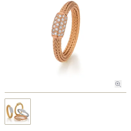
ROLEX
ROLEX CERTIFIED PRE-OWNED
UHREN
SCHMUCK
LUXURY DEALS
HOCHZEIT
ACCESSOIRES