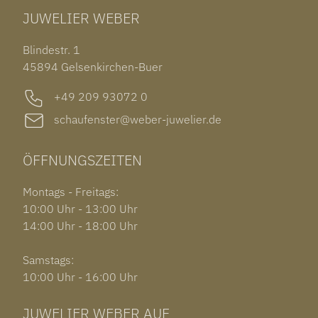
CHOPARD ALPINE EAGLE
JUWELIER WEBER
ROLEX SUBMARINER DATE
OHRSCHMUCK
TISSOT PRX POWERMATIC 80
OUT OF COLLECTION
Blindestr. 1
GARMIN VENU 3S
45894 Gelsenkirchen-Buer
+49 209 93072 0
schaufenster@weber-juwelier.de
ÖFFNUNGSZEITEN
Montags - Freitags:
10:00 Uhr - 13:00 Uhr
14:00 Uhr - 18:00 Uhr
Samstags:
10:00 Uhr - 16:00 Uhr
JUWELIER WEBER AUF