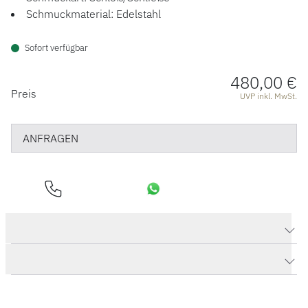
Schmuckmaterial: Edelstahl
Sofort verfügbar
480,00 €
PREISINFORMATIONEN
Preis
UVP inkl. MwSt.
ANFRAGEN
Produktdaten Classic Kugelschließe V-Brillantspalt
Herstellerbeschreibung