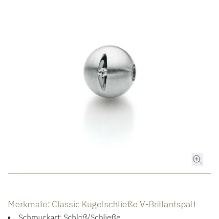
ROLEX
ROLEX CERTIFIED PRE-OWNED
UHREN
SCHMUCK
LUXURY DEALS
HOCHZEIT
ACCESSOIRES
Merkmale: Classic Kugelschließe V-Brillantspalt
ÜBER UNS
Schmuckart: Schloß/Schließe