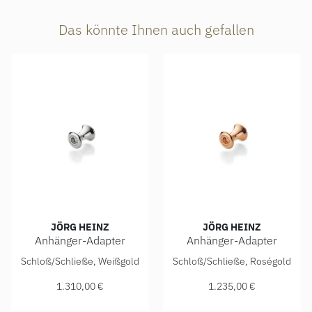
Das könnte Ihnen auch gefallen
JÖRG HEINZ
JÖRG HEINZ
Anhänger-Adapter
Anhänger-Adapter
Jörg Heinz Anhänger-Adapter, Ref: 4003.0-10 750 1 00000,
Jörg Heinz Anhänger-Adapter
Schloß/Schließe, Weißgold
Schloß/Schließe, Roségold
1.310,00 €
1.235,00 €