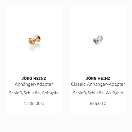
JÖRG HEINZ
JÖRG HEINZ
Anhänger-Adapter
Classic Anhänger-Adapter
Jörg Heinz Anhänger-Adapter, Ref: 4003.0-10 750 2 00000,
Jörg Heinz Classic Anhänger
Schloß/Schließe, Gelbgold
Schloß/Schließe, Weißgold
1.235,00 €
865,00 €