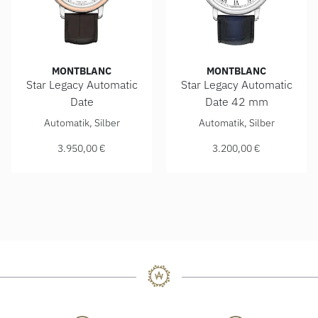
MONTBLANC
MONTBLANC
Star Legacy Automatic
Star Legacy Automatic
Date
Date 42 mm
Montblanc Star Legacy Automatic Date, Ref: MB117577, Pre
Montblanc Star Legacy Autom
Automatik, Silber
Automatik, Silber
3.950,00 €
3.200,00 €