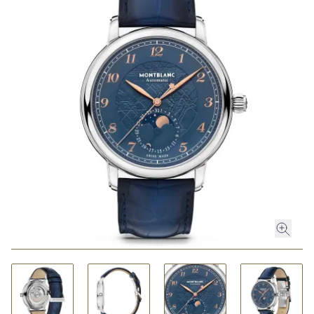
ROLEX
ROLEX CERTIFIED PRE-OWNED
UHREN
SCHMUCK
LUXURY DEALS
HOCHZEIT
ACCESSOIRES