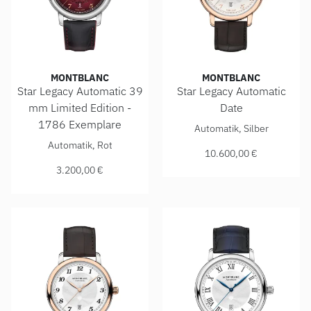
MONTBLANC
MONTBLANC
Star Legacy Automatic 39
Star Legacy Automatic
mm Limited Edition -
Date
Montblanc Star Legacy Autom
1786 Exemplare
Automatik, Silber
Montblanc Star Legacy Automatic 39 mm Limited Edition - 
Automatik, Rot
10.600,00 €
3.200,00 €