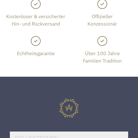
Kostenloser & versicherter
Offizieller
Hin- und Rückversand
Konzessionär
Echtheitsgarantie
Über 100 Jahre
Familien Tradition