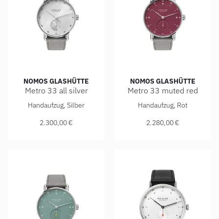
NOMOS GLASHÜTTE
NOMOS GLASHÜTTE
Metro 33 all silver
Metro 33 muted red
NOMOS Glashütte Metro 33 all silver, Ref: 1122, Preis: 2.3
NOMOS Glashütte Metro 33 mu
Handaufzug, Silber
Handaufzug, Rot
2.300,00 €
2.280,00 €