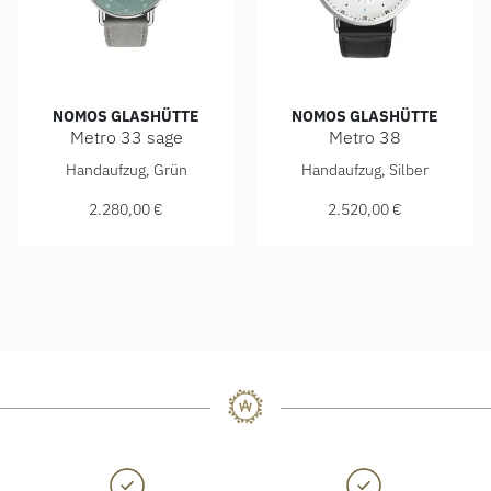
NOMOS GLASHÜTTE
NOMOS GLASHÜTTE
Metro 33 sage
Metro 38
NOMOS Glashütte Metro 33 sage, Ref: 1124, Preis: 2.280,0
NOMOS Glashütte Metro 38, R
Handaufzug, Grün
Handaufzug, Silber
2.280,00 €
2.520,00 €