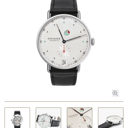
ROLEX
ROLEX CERTIFIED PRE-OWNED
UHREN
SCHMUCK
LUXURY DEALS
HOCHZEIT