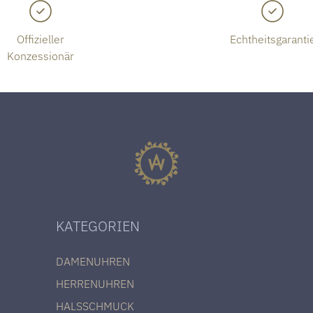
Offizieller
Echtheitsgaranti
Konzessionär
KATEGORIEN
DAMENUHREN
HERRENUHREN
HALSSCHMUCK