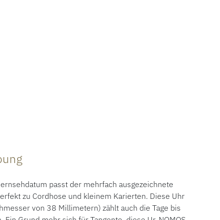
ibung
 Fernsehdatum passt der mehrfach ausgezeichnete
erfekt zu Cordhose und kleinem Karierten. Diese Uhr
hmesser von 38 Millimetern) zählt auch die Tage bis
. Ein Grund mehr sich für Tangente, diese Ur-NOMOS-