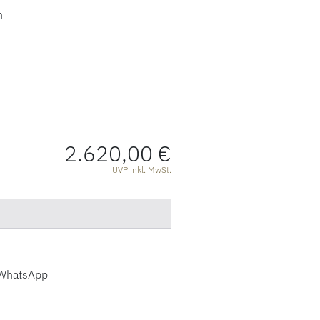
n
2.620,00 €
ATIONEN
UVP inkl. MwSt.
WhatsApp