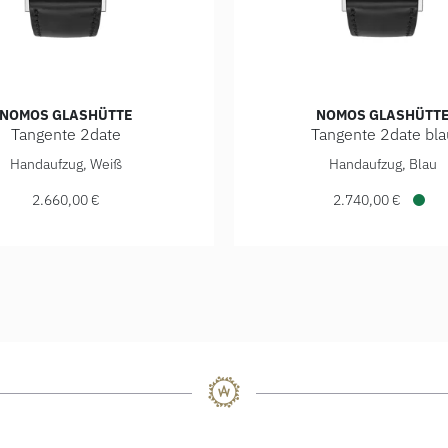
NOMOS GLASHÜTTE
NOMOS GLASHÜTT
Tangente 2date
Tangente 2date bla
0 €
shütte Tangente 2date , Ref: 135, Preis: 2.660,00 €
NOMOS Glashütte Tangente 2
Handaufzug, Weiß
Handaufzug, Blau
2.660,00 €
2.740,00 €
Verf