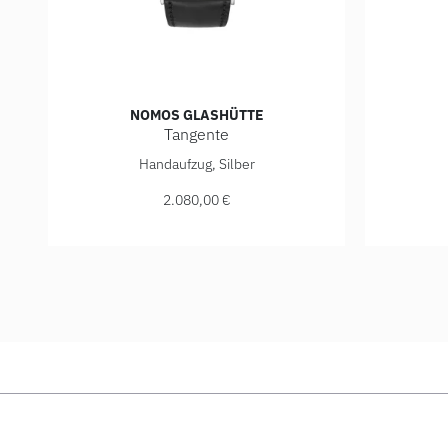
NOMOS GLASHÜTTE
Tangente
NOMOS Glashütte Tangente, Ref: 139, Preis: 2.080,0
NOMOS Gla
Handaufzug, Silber
2.080,00 €