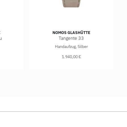
E
NOMOS GLASHÜTTE
u
Tangente 33
date blau, Ref: 136, Preis: 2.740,00 €, Verfügbar
NOMOS Glashütte Tangente 33, Ref: 123, Prei
Handaufzug, Silber
1.940,00 €
ügbar