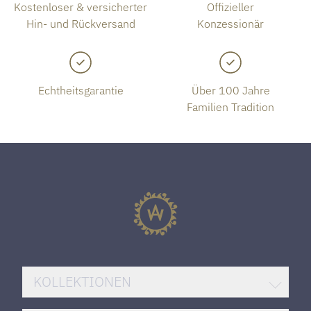
Kostenloser & versicherter
Offizieller
Hin- und Rückversand
Konzessionär
Echtheitsgarantie
Über 100 Jahre
Familien Tradition
KOLLEKTIONEN