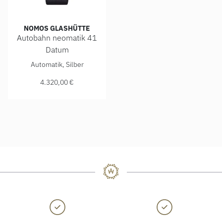
NOMOS GLASHÜTTE
Autobahn neomatik 41
Datum
NOMOS Glashütte Autobahn neomatik 41 Datum, Ref: 1301, 
Automatik, Silber
4.320,00 €