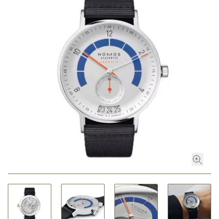
ROLEX
ROLEX CERTIFIED PRE-OWNED
UHREN
SCHMUCK
LUXURY DEALS
HOCHZEIT
ACCESSOIRES