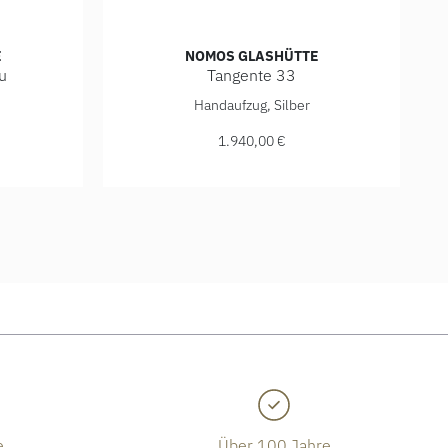
E
NOMOS GLASHÜTTE
u
Tangente 33
date blau, Ref: 136, Preis: 2.740,00 €, Verfügbar
NOMOS Glashütte Tangente 33, Ref: 123, Prei
Handaufzug, Silber
1.940,00 €
ügbar
e
Über 100 Jahre