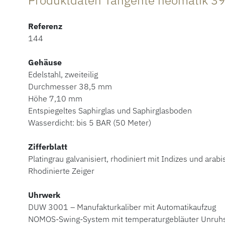
Produktdaten Tangente neomatik 39
Referenz
144
Gehäuse
Edelstahl, zweiteilig
Durchmesser 38,5 mm
Höhe 7,10 mm
Entspiegeltes Saphirglas und Saphirglasboden
Wasserdicht: bis 5 BAR (50 Meter)
Zifferblatt
Platingrau galvanisiert, rhodiniert mit Indizes und arabi
Rhodinierte Zeiger
Uhrwerk
DUW 3001 – Manufakturkaliber mit Automatikaufzug
NOMOS-Swing-System mit temperaturgebläuter Unruhs