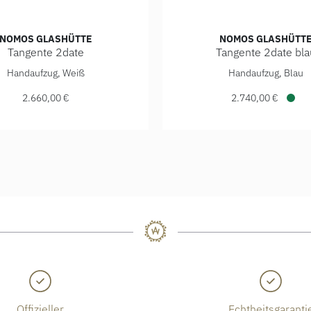
NOMOS GLASHÜTTE
NOMOS GLASHÜTT
Tangente 2date
Tangente 2date bla
0 €
shütte Tangente 2date , Ref: 135, Preis: 2.660,00 €
NOMOS Glashütte Tangente 2
Handaufzug, Weiß
Handaufzug, Blau
2.660,00 €
2.740,00 €
Verf
Offizieller
Echtheitsgaranti