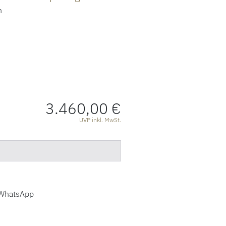
n
3.460,00 €
ATIONEN
UVP inkl. MwSt.
WhatsApp