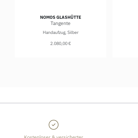
NOMOS GLASHÜTTE
Tangente
NOMOS Glashütte Tangente, Ref: 139, Preis: 2.080,0
NOMOS Gla
Handaufzug, Silber
2.080,00 €
Kostenloser & versicherter