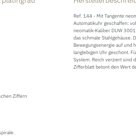
 platingrau
Herstellerbeschre
Ref. 144 - Mit Tangente neo
Automatikuhr geschaffen: vol
neomatik-Kaliber DUW 3001 p
das schmale Stahlgehäuse. D
Bewegungsenergie auf und häl
langlebigen Uhr geschont. F
System. Reich verziert sind 
Zifferblatt betont den Wert d
schen Ziffern
pirale.