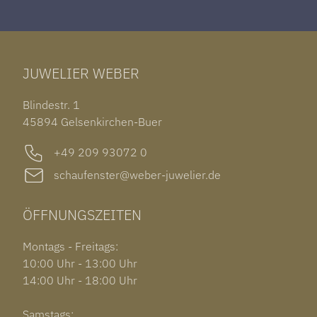
ROLEX DATEJUST 41
HALSSCHMUCK
JAEGER-LECOULTRE REVERSO
TAG HEUER CARRERA
ARMSCHMUCK
IWC PORTUGIESER
TUDOR BLACK BAY 58
RINGE
CHOPARD ALPINE EAGLE
JUWELIER WEBER
ROLEX SUBMARINER DATE
OHRSCHMUCK
TISSOT PRX POWERMATIC 80
OUT OF COLLECTION
Blindestr. 1
GARMIN VENU 3S
45894 Gelsenkirchen-Buer
+49 209 93072 0
schaufenster@weber-juwelier.de
ÖFFNUNGSZEITEN
Montags - Freitags:
10:00 Uhr - 13:00 Uhr
14:00 Uhr - 18:00 Uhr
Samstags: