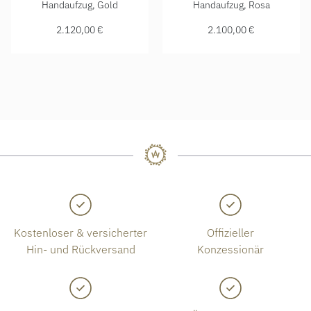
NOMOS Glashütte Orion 33 gold, Ref: 359, Preis: 2.120,00 
NOMOS Glashütte Orion 33 ros
Handaufzug, Gold
Handaufzug, Rosa
2.120,00 €
2.100,00 €
Kostenloser & versicherter
Offizieller
Hin- und Rückversand
Konzessionär