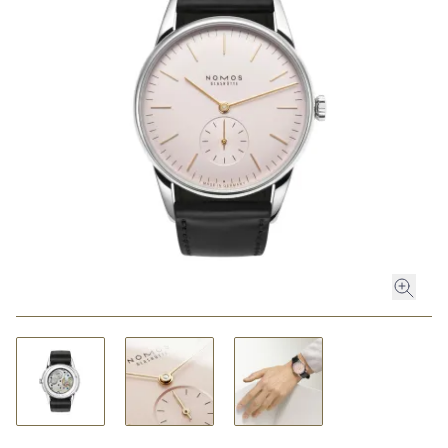
ROLEX
ROLEX CERTIFIED PRE-OWNED
UHREN
SCHMUCK
LUXURY DEALS
HOCHZEIT