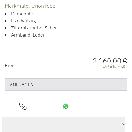
ACCESSOIRES
Merkmale: Orion rosé
Damenuhr
ÜBER UNS
Handaufzug
Zifferblattfarbe: Silber
Armband: Leder
2.160,00 €
PREISINFORMATIONEN
Preis
UVP inkl. MwSt.
ANFRAGEN
Produktdaten Orion rosé