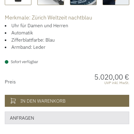
ACCESSOIRES
Merkmale: Zürich Weltzeit nachtblau
ÜBER UNS
Uhr für Damen und Herren
Automatik
Zifferblattfarbe: Blau
Armband: Leder
Sofort verfügbar
5.020,00 €
PREISINFORMATIONEN
Preis
UVP inkl. MwSt.
IN DEN WARENKORB
ANFRAGEN