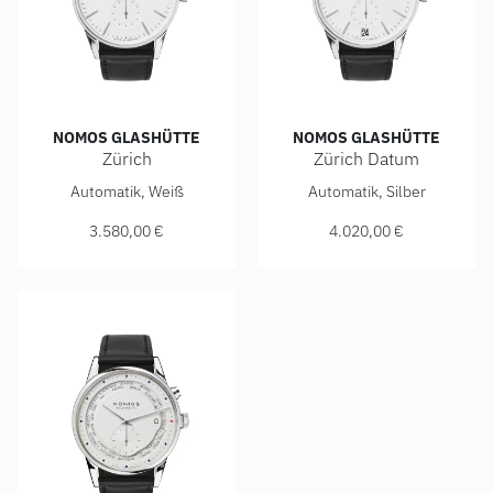
NOMOS GLASHÜTTE
NOMOS GLASHÜTTE
Zürich
Zürich Datum
NOMOS Glashütte Zürich, Ref: 801, Preis: 3.580,00 €
NOMOS Glashütte Zürich Datu
Automatik, Weiß
Automatik, Silber
3.580,00 €
4.020,00 €