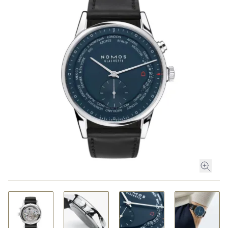
ROLEX
ROLEX CERTIFIED PRE-OWNED
UHREN
SCHMUCK
LUXURY DEALS
HOCHZEIT