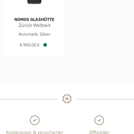
NOMOS GLASHÜTTE
Zürich Weltzeit
NOMOS Glashütte Zürich Weltzeit, Ref: 805, Preis: 4.900,00
Automatik, Silber
4.900,00 €
Verfügbar
Kostenloser & versicherter
Offizieller