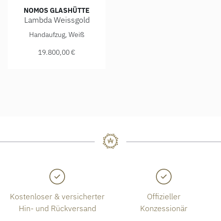
NOMOS GLASHÜTTE
Lambda Weissgold
NOMOS Glashütte Lambda Weissgold, Ref: 931, Preis: 19.8
Handaufzug, Weiß
19.800,00 €
Kostenloser & versicherter
Offizieller
Hin- und Rückversand
Konzessionär