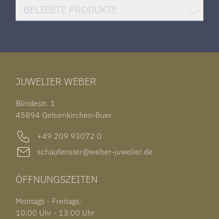
DAMENUHREN
HUBLOT BIG BANG
BELIEBTE PRODUKTE
HERRENUHREN
SANTOS DE CARTIER
ROLEX DATEJUST 41
HALSSCHMUCK
JAEGER-LECOULTRE REVERSO
TAG HEUER CARRERA
ARMSCHMUCK
IWC PORTUGIESER
TUDOR BLACK BAY 58
RINGE
CHOPARD ALPINE EAGLE
JUWELIER WEBER
ROLEX SUBMARINER DATE
OHRSCHMUCK
TISSOT PRX POWERMATIC 80
OUT OF COLLECTION
Blindestr. 1
GARMIN VENU 3S
45894 Gelsenkirchen-Buer
+49 209 93072 0
schaufenster@weber-juwelier.de
ÖFFNUNGSZEITEN
Montags - Freitags:
10:00 Uhr - 13:00 Uhr