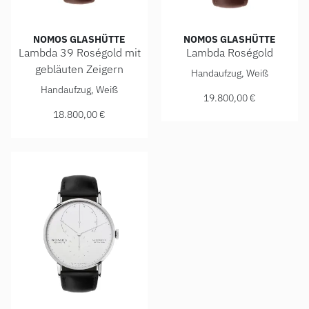
NOMOS GLASHÜTTE
NOMOS GLASHÜTTE
Lambda 39 Roségold mit
Lambda Roségold
NOMOS Glashütte Lambda Rosé
gebläuten Zeigern
Handaufzug, Weiß
NOMOS Glashütte Lambda 39 Roségold mit gebläuten Zeigern
Handaufzug, Weiß
19.800,00 €
18.800,00 €