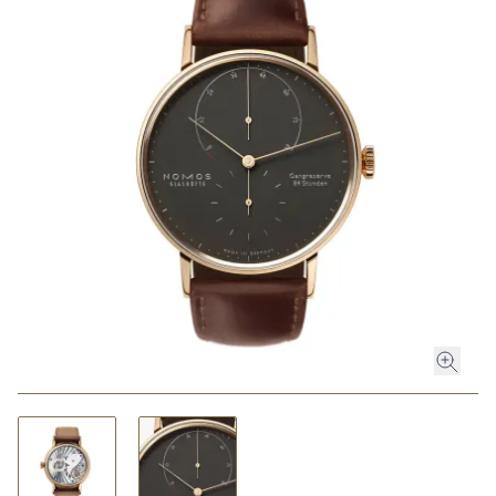
ROLEX
ROLEX CERTIFIED PRE-OWNED
UHREN
SCHMUCK
LUXURY DEALS
HOCHZEIT