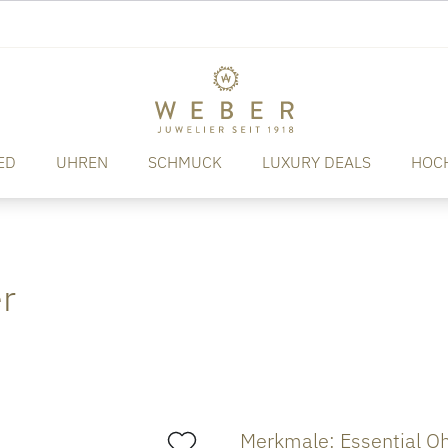
ED
UHREN
SCHMUCK
LUXURY DEALS
HOC
r
Merkmale: Essential O