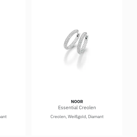
NOOR
Essential Creolen
ef: 15370-010-R7
Noor Essential Creolen, Ref: 15002-000-W7
mant
Creolen, Weißgold, Diamant