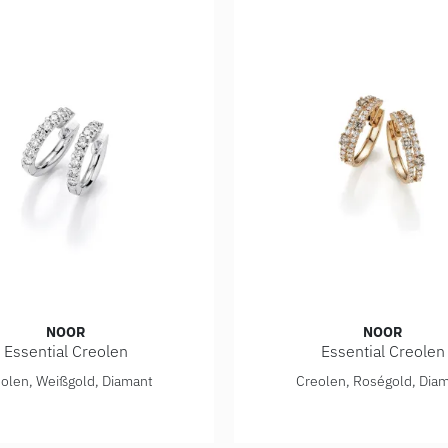
NOOR
NOOR
Essential Creolen
Essential Creolen
ential Creolen, Ref: 14655-000-W7
Noor Essential Creolen, R
olen, Weißgold, Diamant
Creolen, Roségold, Dia