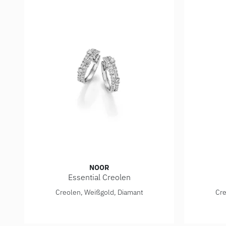
NOOR
Essential Creolen
Noor Essential Creolen, Ref: 15370-000-W7
Noor Ess
Creolen, Weißgold, Diamant
Cre