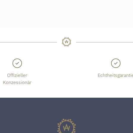
Offizieller
Echtheitsgaranti
Konzessionär