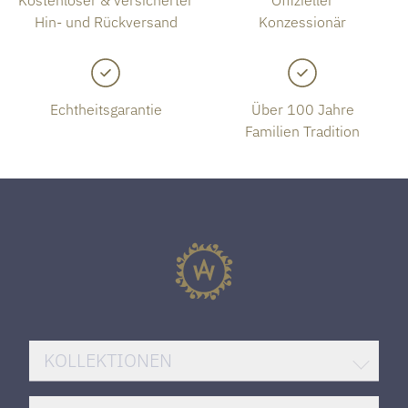
Kostenloser & versicherter
Offizieller
Hin- und Rückversand
Konzessionär
Echtheitsgarantie
Über 100 Jahre
Familien Tradition
KOLLEKTIONEN
BREITLING SUPEROCEAN