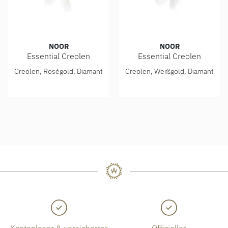
NOOR
NOOR
Essential Creolen
Essential Creolen
Noor Essential Creolen, Ref: 15370-010-R7
Noor Essential Creolen, Ref
Creolen, Roségold, Diamant
Creolen, Weißgold, Diamant