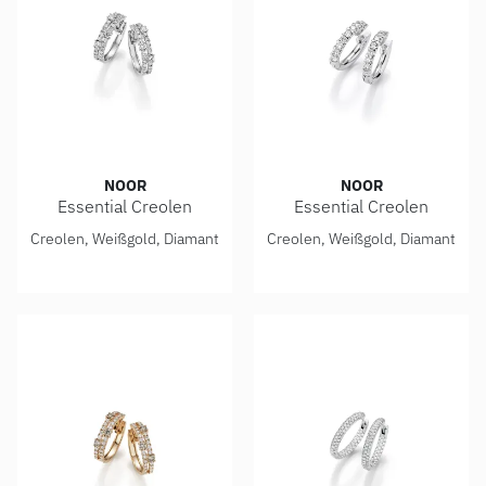
NOOR
NOOR
Essential Creolen
Essential Creolen
Noor Essential Creolen, Ref: 15370-000-W7
Noor Essential Creolen, Ref
Creolen, Weißgold, Diamant
Creolen, Weißgold, Diamant