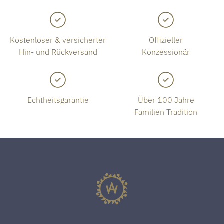
Kostenloser & versicherter
Offizieller
Hin- und Rückversand
Konzessionär
Echtheitsgarantie
Über 100 Jahre
Familien Tradition