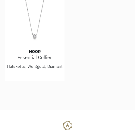
NOOR
Essential Collier
Noor Essential Collier, Ref: 15324-000-W8
Halskette, Weißgold, Diamant