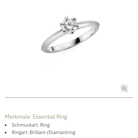
ROLEX
ROLEX CERTIFIED PRE-OWNED
UHREN
SCHMUCK
LUXURY DEALS
HOCHZEIT
Merkmale: Essential Ring
ACCESSOIRES
Schmuckart: Ring
ÜBER UNS
Ringart: Brillant-/Diamantring