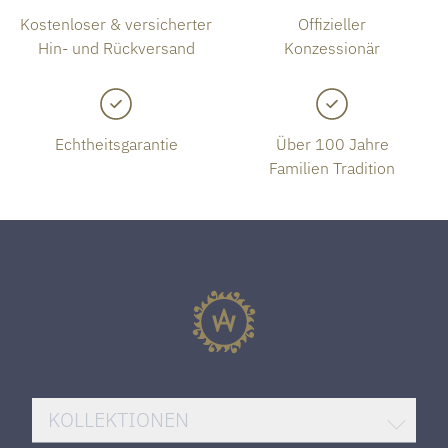
Kostenloser & versicherter
Offizieller
Hin- und Rückversand
Konzessionär
Echtheitsgarantie
Über 100 Jahre
Familien Tradition
KOLLEKTIONEN