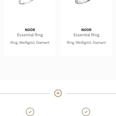
NOOR
NOOR
Essential Ring
Essential Ring
Noor Essential Ring, Ref: 15281-000-W7
Noor Essential Ring, Ref: 1
Ring, Weißgold, Diamant
Ring, Weißgold, Diamant