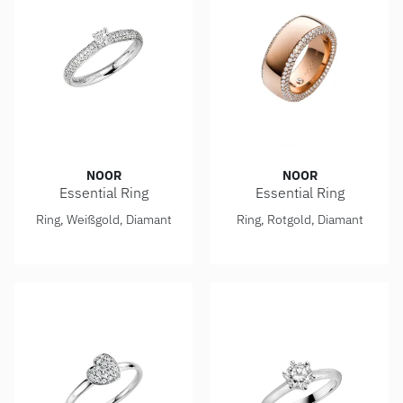
NOOR
NOOR
Essential Ring
Essential Ring
Noor Essential Ring, Ref: 15240-005-W7
Noor Essential Ring, Ref: 3
Ring, Weißgold, Diamant
Ring, Rotgold, Diamant