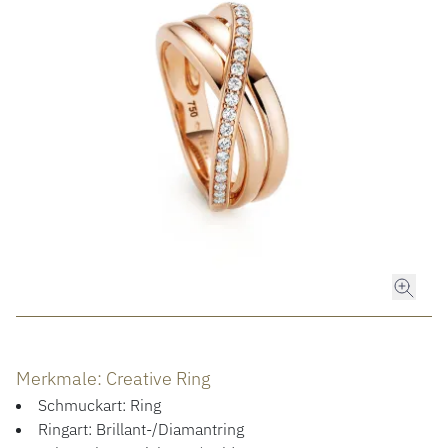
ROLEX
ROLEX CERTIFIED PRE-OWNED
UHREN
SCHMUCK
LUXURY DEALS
HOCHZEIT
Merkmale: Creative Ring
ACCESSOIRES
Schmuckart: Ring
ÜBER UNS
Ringart: Brillant-/Diamantring