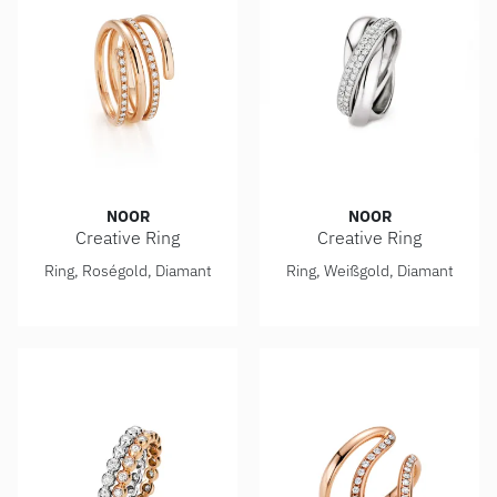
NOOR
NOOR
Creative Ring
Creative Ring
Noor Creative Ring, Ref: 14994-000-R5
Noor Creative Ring, Ref: 14
Ring, Roségold, Diamant
Ring, Weißgold, Diamant