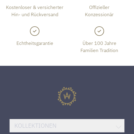
Kostenloser & versicherter
Offizieller
Hin- und Rückversand
Konzessionär
Echtheitsgarantie
Über 100 Jahre
Familien Tradition
KOLLEKTIONEN