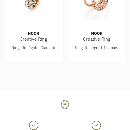
NOOR
NOOR
Creative Ring
Creative Ring
Noor Creative Ring, Ref: 15071-000-R5
Noor Creative Ring, Ref: 15
Ring, Roségold, Diamant
Ring, Roségold, Diamant