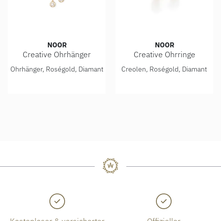
NOOR
NOOR
Creative Ohrhänger
Creative Ohrringe
Noor Creative Ohrhänger, Ref: 15400-000-R7
Noor Creative Ohrringe, Ref
Ohrhänger, Roségold, Diamant
Creolen, Roségold, Diamant