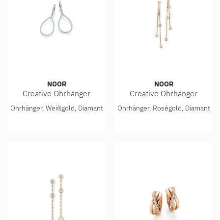
NOOR
NOOR
Creative Ohrhänger
Creative Ohrhänger
Noor Creative Ohrhänger, Ref: 15292-000-W5
Noor Creative Ohrhänger, Re
Ohrhänger, Weißgold, Diamant
Ohrhänger, Roségold, Diamant