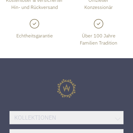
Kostenloser & versicherter
Offizieller
Hin- und Rückversand
Konzessionär
Echtheitsgarantie
Über 100 Jahre
Familien Tradition
KOLLEKTIONEN
BREITLING SUPEROCEAN