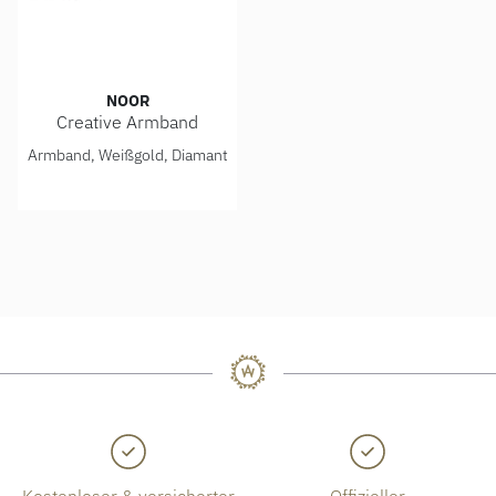
NOOR
Creative Armband
Noor Creative Armband, Ref: 15403-000-W7
Armband, Weißgold, Diamant