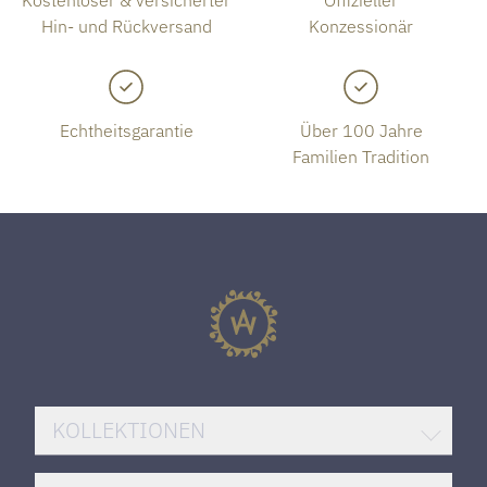
Kostenloser & versicherter
Offizieller
Hin- und Rückversand
Konzessionär
Echtheitsgarantie
Über 100 Jahre
Familien Tradition
KOLLEKTIONEN
BREITLING SUPEROCEAN