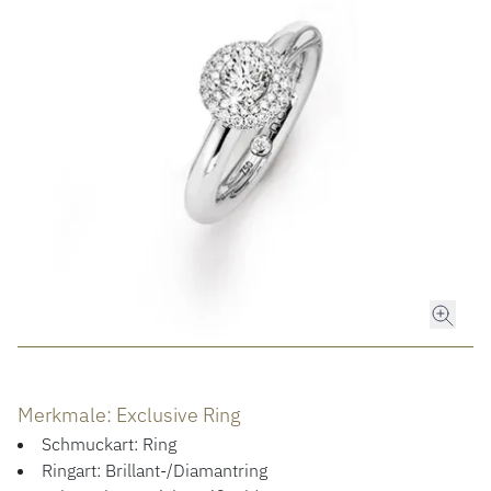
ROLEX
ROLEX CERTIFIED PRE-OWNED
UHREN
SCHMUCK
LUXURY DEALS
HOCHZEIT
Merkmale: Exclusive Ring
ACCESSOIRES
Schmuckart: Ring
Ringart: Brillant-/Diamantring
ÜBER UNS