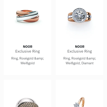
NOOR
NOOR
Exclusive Ring
Exclusive Ring
Noor Exclusive Ring, Ref: 30503-090-M8
Noor Exclusive Ring, Ref: 
Ring, Roségold &amp;
Ring, Roségold &amp;
Weißgold
Weißgold, Diamant