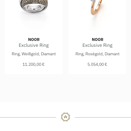
NOOR
NOOR
Exclusive Ring
Exclusive Ring
Noor Exclusive Ring, Ref: 30549-010-W8, Preis: 11.200,00
Noor Exclusive Ring, Ref: 3
Ring, Weißgold, Diamant
Ring, Roségold, Diamant
11.200,00 €
5.054,00 €