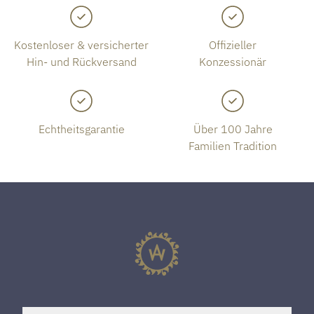
Kostenloser & versicherter
Offizieller
Hin- und Rückversand
Konzessionär
Echtheitsgarantie
Über 100 Jahre
Familien Tradition