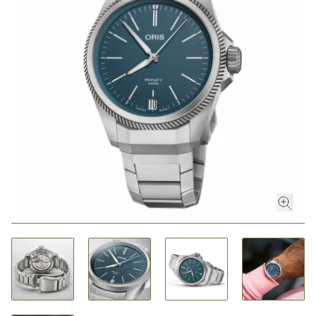
ROLEX
ROLEX CERTIFIED PRE-OWNED
UHREN
SCHMUCK
LUXURY DEALS
HOCHZEIT
ACCESSOIRES