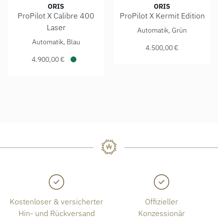
ORIS
ORIS
ProPilot X Calibre 400
ProPilot X Kermit Edition
ORIS ProPilot X Kermit Editi
Laser
Automatik, Grün
ORIS ProPilot X Calibre 400 Laser, Ref: 01 400 7778 7150-
Automatik, Blau
4.500,00 €
4.900,00 €
Verfügbar
Kostenloser & versicherter
Offizieller
Hin- und Rückversand
Konzessionär