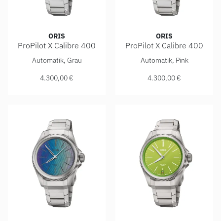
ORIS
ORIS
ProPilot X Calibre 400
ProPilot X Calibre 400
ORIS ProPilot X Calibre 400, Ref: 01 400 7778 7153-07 7 
ORIS ProPilot X Calibre 400
Automatik, Grau
Automatik, Pink
4.300,00 €
4.300,00 €