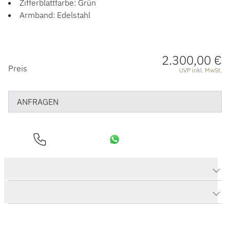
Zifferblattfarbe: Grün
Armband: Edelstahl
2.300,00 €
PREISINFORMATIONEN
Preis
UVP inkl. MwSt.
ANFRAGEN
Produktdaten Aquis Date
Herstellerbeschreibung