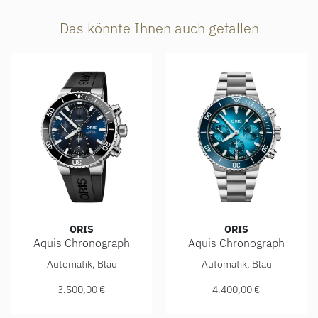
Das könnte Ihnen auch gefallen
ORIS
ORIS
Aquis Chronograph
Aquis Chronograph
ORIS Aquis Chronograph, Ref: 01 774 7743 4155-07 4 24 6
ORIS Aquis Chronograph, Re
Automatik, Blau
Automatik, Blau
3.500,00 €
4.400,00 €