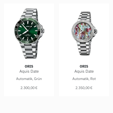
ORIS
ORIS
Aquis Date
Aquis Date
ORIS Aquis Date, Ref: 01 733 7766 4157-07 8 22 05PEB, P
ORIS Aquis Date, Ref: 01 73
Automatik, Grün
Automatik, Rot
2.300,00 €
2.350,00 €