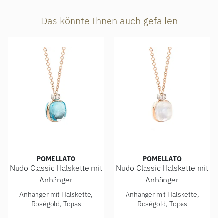
Das könnte Ihnen auch gefallen
POMELLATO
POMELLATO
Nudo Classic Halskette mit
Nudo Classic Halskette mit
Anhänger
Anhänger
Pomellato Nudo Classic Halskette mit Anhänger, Ref: PC
Pomellato Nudo Classic Hal
Anhänger mit Halskette,
Anhänger mit Halskette,
Roségold, Topas
Roségold, Topas