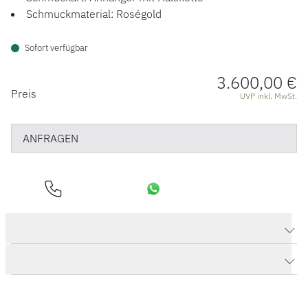
ÜBER UNS
Schmuckmaterial: Roségold
Sofort verfügbar
3.600,00 €
PREISINFORMATIONEN
Preis
UVP inkl. MwSt.
ANFRAGEN
Produktdaten Nudo Petit Halskette mit Anhänger
Herstellerbeschreibung