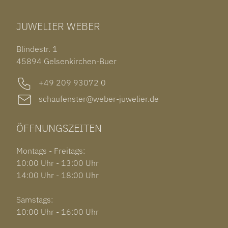
TUDOR BLACK BAY 58
RINGE
CHOPARD ALPINE EAGLE
JUWELIER WEBER
ROLEX SUBMARINER DATE
OHRSCHMUCK
TISSOT PRX POWERMATIC 80
OUT OF COLLECTION
Blindestr. 1
GARMIN VENU 3S
45894 Gelsenkirchen-Buer
+49 209 93072 0
schaufenster@weber-juwelier.de
ÖFFNUNGSZEITEN
Montags - Freitags:
10:00 Uhr - 13:00 Uhr
14:00 Uhr - 18:00 Uhr
Samstags:
10:00 Uhr - 16:00 Uhr