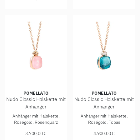
POMELLATO
POMELLATO
Nudo Classic Halskette mit
Nudo Classic Halskette mit
Anhänger
Anhänger
Pomellato Nudo Classic Halskette mit Anhänger, Ref: PCC
Pomellato Nudo Classic Hals
Anhänger mit Halskette,
Anhänger mit Halskette,
Roségold, Rosenquarz
Roségold, Topas
3.700,00 €
4.900,00 €