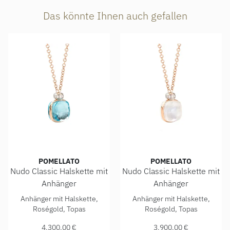
Das könnte Ihnen auch gefallen
POMELLATO
POMELLATO
Nudo Classic Halskette mit
Nudo Classic Halskette mit
Anhänger
Anhänger
Pomellato Nudo Classic Halskette mit Anhänger, Ref: PC
Pomellato Nudo Classic Hal
Anhänger mit Halskette,
Anhänger mit Halskette,
Roségold, Topas
Roségold, Topas
4.300,00 €
3.900,00 €