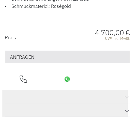
ÜBER UNS
Schmuckmaterial: Roségold
4.700,00 €
PREISINFORMATIONEN
Preis
UVP inkl. MwSt.
ANFRAGEN
Produktdaten Nudo Petit Halskette mit Anhänger
Herstellerbeschreibung