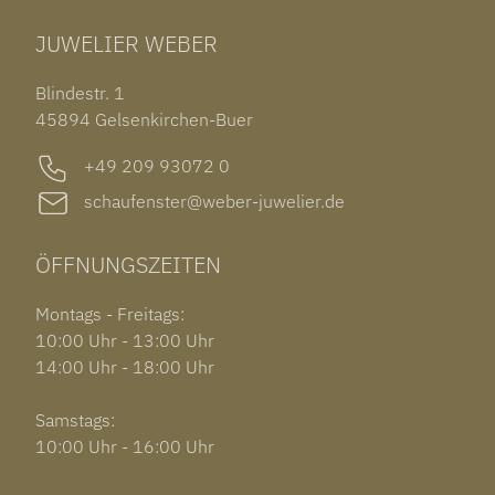
TUDOR BLACK BAY 58
RINGE
CHOPARD ALPINE EAGLE
JUWELIER WEBER
ROLEX SUBMARINER DATE
OHRSCHMUCK
TISSOT PRX POWERMATIC 80
OUT OF COLLECTION
Blindestr. 1
GARMIN VENU 3S
45894 Gelsenkirchen-Buer
+49 209 93072 0
schaufenster@weber-juwelier.de
ÖFFNUNGSZEITEN
Montags - Freitags:
10:00 Uhr - 13:00 Uhr
14:00 Uhr - 18:00 Uhr
Samstags:
10:00 Uhr - 16:00 Uhr