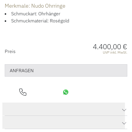
Merkmale: Nudo Ohrringe
Schmuckart: Ohrhänger
Schmuckmaterial: Roségold
4.400,00 €
PREISINFORMATIONEN
Preis
UVP inkl. MwSt.
ANFRAGEN
Produktdaten Nudo Ohrringe
Herstellerbeschreibung