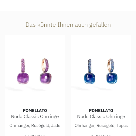
Das könnte Ihnen auch gefallen
POMELLATO
POMELLATO
Nudo Classic Ohrringe
Nudo Classic Ohrringe
Pomellato Nudo Classic Ohrringe, Ref: POC3000O6BKROI0GL
Pomellato Nudo Classic Ohrr
Ohrhänger, Roségold, Jade
Ohrhänger, Roségold, Topas