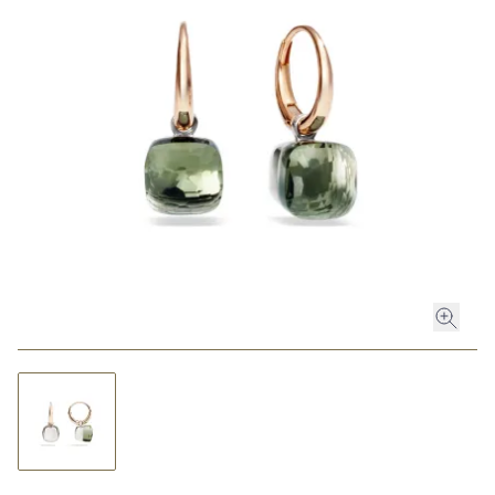
ROLEX
ROLEX CERTIFIED PRE-OWNED
UHREN
SCHMUCK
LUXURY DEALS
HOCHZEIT
ACCESSOIRES
ÜBER UNS