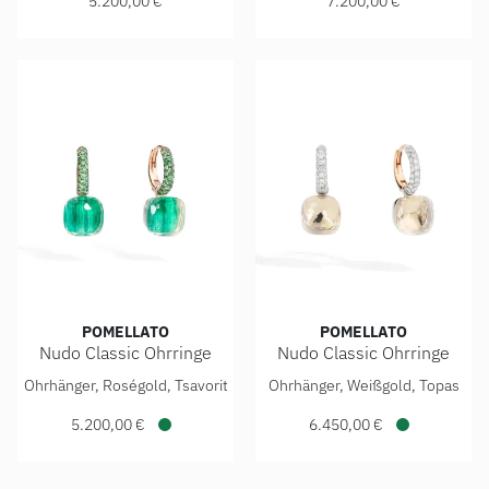
5.200,00 €
7.200,00 €
POMELLATO
POMELLATO
Nudo Classic Ohrringe
Nudo Classic Ohrringe
Pomellato Nudo Classic Ohrringe, Ref: POC3000O6BKRTZMPA
Pomellato Nudo Classic Ohrr
Ohrhänger, Roségold, Tsavorit
Ohrhänger, Weißgold, Topas
5.200,00 €
6.450,00 €
Verfügbar
Verfügbar