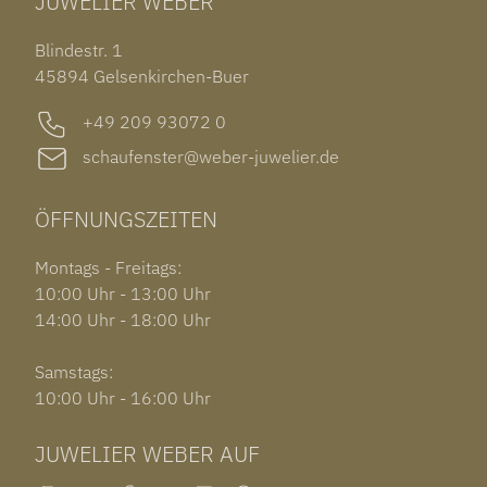
JUWELIER WEBER
ROLEX SUBMARINER DATE
OHRSCHMUCK
TISSOT PRX POWERMATIC 80
OUT OF COLLECTION
Blindestr. 1
GARMIN VENU 3S
45894 Gelsenkirchen-Buer
+49 209 93072 0
schaufenster@weber-juwelier.de
ÖFFNUNGSZEITEN
Montags - Freitags:
10:00 Uhr - 13:00 Uhr
14:00 Uhr - 18:00 Uhr
Samstags:
10:00 Uhr - 16:00 Uhr
JUWELIER WEBER AUF