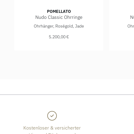
POMELLATO
Nudo Classic Ohrringe
N
Pomellato Nudo Classic Ohrringe, Ref: POC3000O6BK
Pomellat
Ohrhänger, Roségold, Jade
Ohr
5.200,00 €
Kostenloser & versicherter