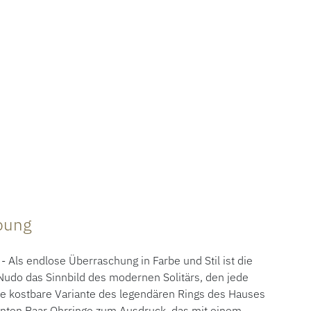
ibung
s endlose Überraschung in Farbe und Stil ist die
udo das Sinnbild des modernen Solitärs, den jede
e kostbare Variante des legendären Rings des Hauses
nten Paar Ohrringe zum Ausdruck, das mit einem