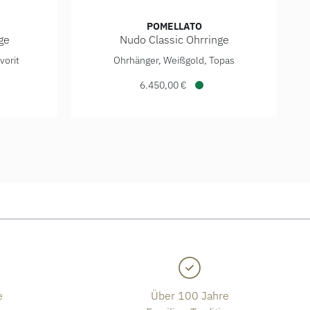
POMELLATO
ge
Nudo Classic Ohrringe
200,00 €
rringe, Ref: POC3000O6BKRTZMPA, Preis: 5.200,00 €, Verfügb
Pomellato Nudo Classic Ohrringe, Ref: POB4
vorit
Ohrhänger, Weißgold, Topas
6.450,00 €
ügbar
Verfügbar
e
Über 100 Jahre