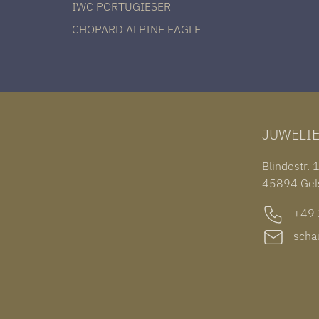
IWC PORTUGIESER
CHOPARD ALPINE EAGLE
JUWELI
Blindestr. 
45894 Gel
+49 2
schau