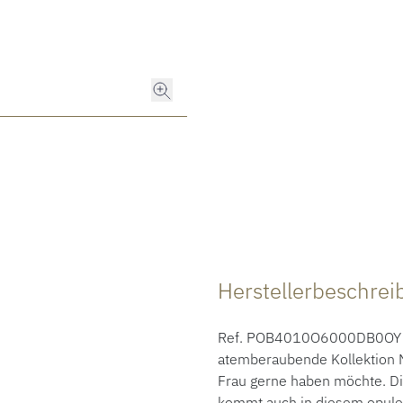
Herstellerbeschre
Ref. POB4010O6000DB0OY - Al
atemberaubende Kollektion N
Frau gerne haben möchte. Di
kommt auch in diesem opule