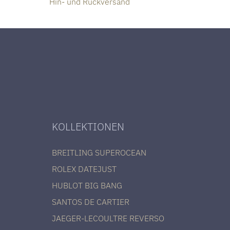
Hin- und Rückversand
KOLLEKTIONEN
BREITLING SUPEROCEAN
ROLEX DATEJUST
HUBLOT BIG BANG
SANTOS DE CARTIER
JAEGER-LECOULTRE REVERSO