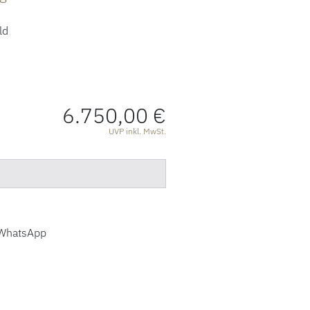
ld
6.750,00 €
ATIONEN
UVP inkl. MwSt.
WhatsApp