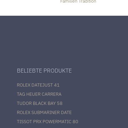
Familien Tradition
BELIEBTE PRODUKTE
ROLEX DATEJUST 41
TAG HEUER CARRERA
TUDOR BLACK BAY 58
ROLEX SUBMARINER DATE
TISSOT PRX POWERMATIC 80