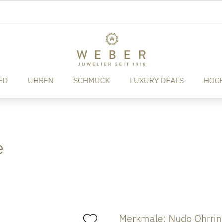
ED
UHREN
SCHMUCK
LUXURY DEALS
HOC
e
Merkmale: Nudo Ohrri