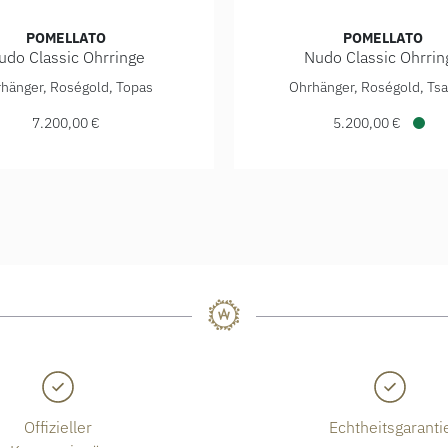
POMELLATO
POMELLATO
udo Classic Ohrringe
Nudo Classic Ohrrin
ROI0GL, Preis: 5.200,00 €
o Nudo Classic Ohrringe, Ref: POC3000O6BKRZALTL, Preis: 7.
Pomellato Nudo Classic Oh
hänger, Roségold, Topas
Ohrhänger, Roségold, Tsa
7.200,00 €
5.200,00 €
Verf
Offizieller
Echtheitsgaranti