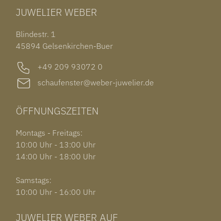
JUWELIER WEBER
ROLEX SUBMARINER DATE
OHRSCHMUCK
TISSOT PRX POWERMATIC 80
OUT OF COLLECTION
Blindestr. 1
GARMIN VENU 3S
45894 Gelsenkirchen-Buer
+49 209 93072 0
schaufenster@weber-juwelier.de
ÖFFNUNGSZEITEN
Montags - Freitags:
10:00 Uhr - 13:00 Uhr
14:00 Uhr - 18:00 Uhr
Samstags:
10:00 Uhr - 16:00 Uhr
JUWELIER WEBER AUF