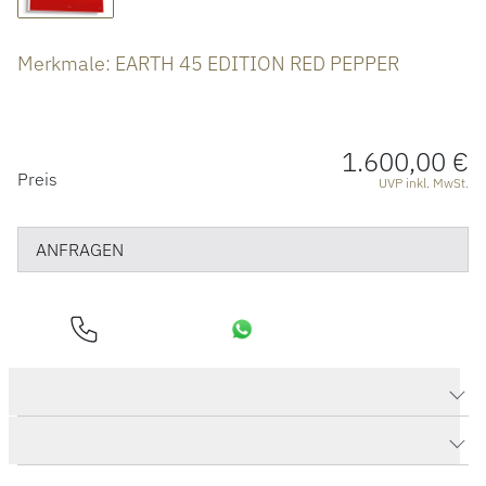
ÜBER UNS
Merkmale: EARTH 45 EDITION RED PEPPER
1.600,00 €
PREISINFORMATIONEN
Preis
UVP inkl. MwSt.
ANFRAGEN
Produktdaten EARTH 45 EDITION RED PEPPER
Herstellerbeschreibung