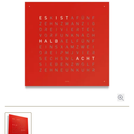
ROLEX
ROLEX CERTIFIED PRE-OWNED
UHREN
SCHMUCK
LUXURY DEALS
HOCHZEIT
ACCESSOIRES