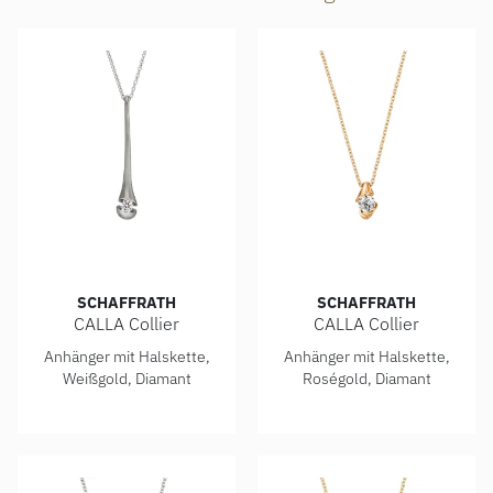
SCHAFFRATH
SCHAFFRATH
CALLA Collier
CALLA Collier
Schaffrath CALLA Collier, Ref: 214_CALD2_20_WW
Schaffrath CALLA Collier, R
Anhänger mit Halskette,
Anhänger mit Halskette,
Weißgold, Diamant
Roségold, Diamant