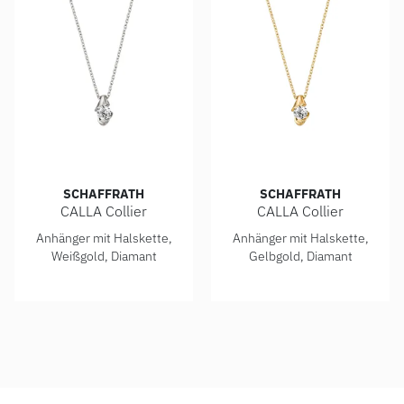
SCHAFFRATH
SCHAFFRATH
CALLA Collier
CALLA Collier
Schaffrath CALLA Collier, Ref: 214_CALSO_20_WW
Schaffrath CALLA Collier, R
Anhänger mit Halskette,
Anhänger mit Halskette,
Weißgold, Diamant
Gelbgold, Diamant