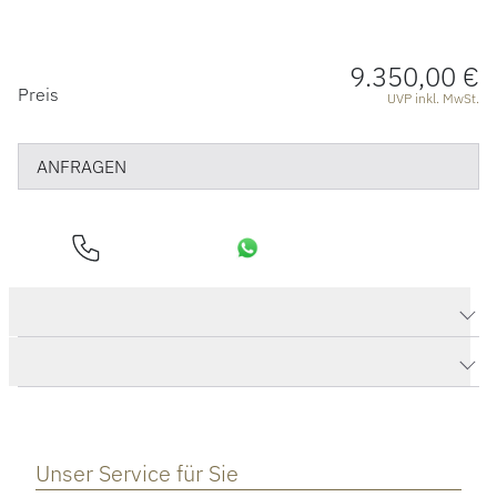
9.350,00 €
PREISINFORMATIONEN
Preis
UVP inkl. MwSt.
ANFRAGEN
Produktdaten CALLA Collier
Herstellerbeschreibung
Unser Service für Sie