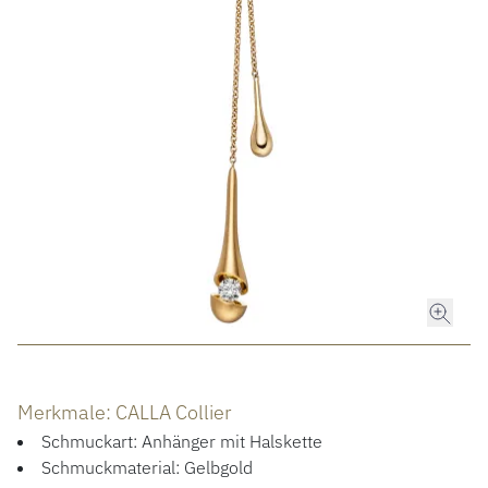
ROLEX
ROLEX CERTIFIED PRE-OWNED
UHREN
SCHMUCK
LUXURY DEALS
HOCHZEIT
Merkmale: CALLA Collier
ACCESSOIRES
Schmuckart: Anhänger mit Halskette
Schmuckmaterial: Gelbgold
ÜBER UNS