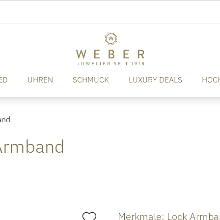
ED
UHREN
SCHMUCK
LUXURY DEALS
HOC
and
 Armband
Merkmale: Lock Armba