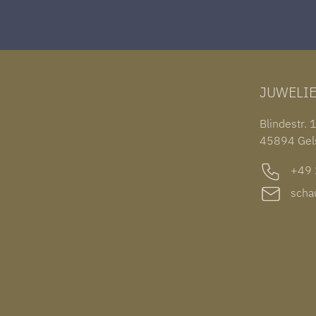
JUWELI
Blindestr. 
45894 Gel
+49 2
schau