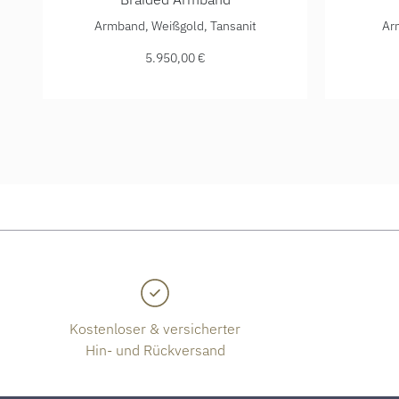
Shamballa Jewels Braided Armband, Ref: D219870-M,
Shamball
Armband, Weißgold, Tansanit
Ar
5.950,00 €
Kostenloser & versicherter
Hin- und Rückversand