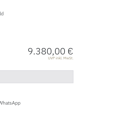
ld
9.380,00 €
ATIONEN
UVP inkl. MwSt.
WhatsApp