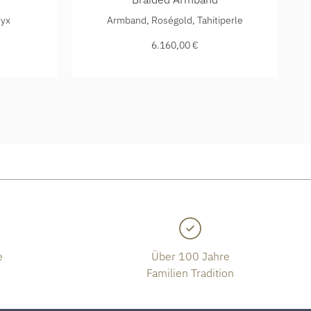
€
Armband, Ref: D182023-XL, Preis: 3.240,00 €
Shamballa Jewels Braided Armband, Ref: D10
nyx
Armband, Roségold, Tahitiperle
6.160,00 €
e
Über 100 Jahre
Familien Tradition