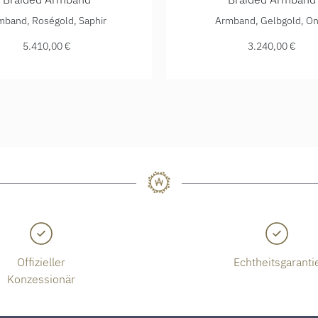
 Preis: 5.950,00 €
a Jewels Braided Armband, Ref: D226616-M, Preis: 5.410,00 
Shamballa Jewels Braided 
mband, Roségold, Saphir
Armband, Gelbgold, O
5.410,00 €
3.240,00 €
Offizieller
Echtheitsgaranti
Konzessionär