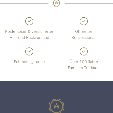
Kostenloser & versicherter
Offizieller
Hin- und Rückversand
Konzessionär
Echtheitsgarantie
Über 100 Jahre
Familien Tradition