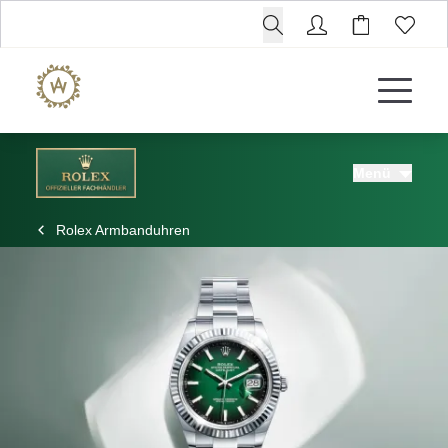
Menü
ROLEX
Rolex Armbanduhren
ROLEX CERTIFIED PRE-OWNED
UHREN
SCHMUCK
LUXURY DEALS
HOCHZEIT