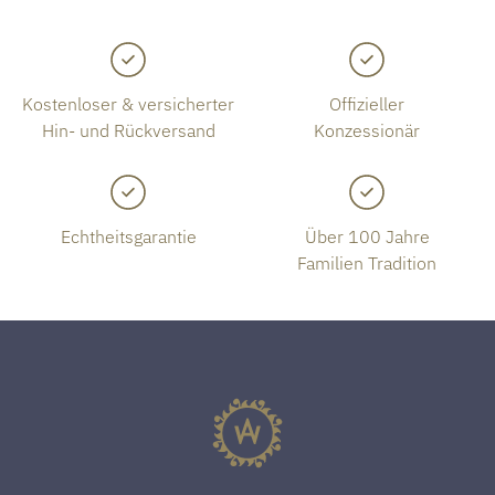
Kostenloser & versicherter
Offizieller
Hin- und Rückversand
Konzessionär
Echtheitsgarantie
Über 100 Jahre
Familien Tradition