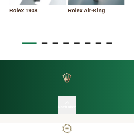
Rolex 1908
Rolex Air-King
Ro
Da
Nach oben