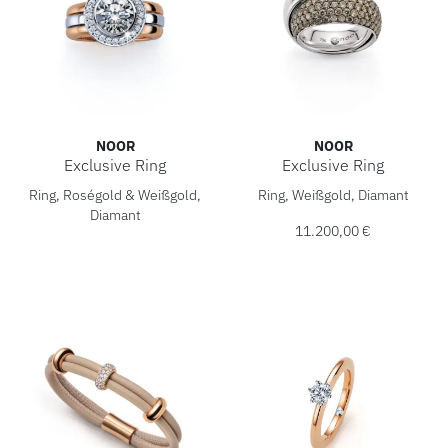
NOOR
NOOR
Exclusive Ring
Exclusive Ring
Noor Exclusive Ring, Ref: 30284-139-W8
Noor Exclusive Ring, Ref: 3
Ring, Roségold & Weißgold,
Ring, Weißgold, Diamant
Diamant
11.200,00 €