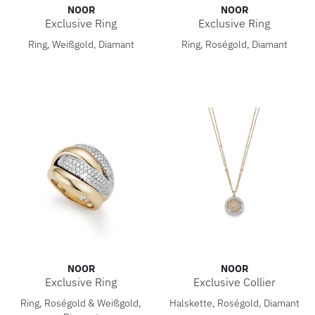
NOOR
NOOR
Exclusive Ring
Exclusive Ring
Noor Exclusive Ring, Ref: 30722-010-W8
Noor Exclusive Ring, Ref: 3
Ring, Weißgold, Diamant
Ring, Roségold, Diamant
NOOR
NOOR
Exclusive Ring
Exclusive Collier
Noor Exclusive Ring, Ref: 30719-000-M8
Noor Exclusive Collier, Ref:
Ring, Roségold & Weißgold,
Halskette, Roségold, Diamant