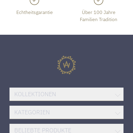
Echtheitsgarantie
Über 100 Jahre
Familien Tradition
KOLLEKTIONEN
BREITLING SUPEROCEAN
KATEGORIEN
ROLEX DATEJUST
DAMENUHREN
HUBLOT BIG BANG
BELIEBTE PRODUKTE