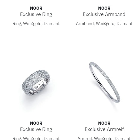
NOOR
NOOR
Exclusive Ring
Exclusive Armband
Noor Exclusive Ring, Ref: 30493-010-W8
Noor Exclusive Armband, Re
Ring, Weißgold, Diamant
Armband, Weißgold, Diamant
NOOR
NOOR
Exclusive Ring
Exclusive Armreif
Noor Exclusive Ring, Ref: 30507-000-W8
Noor Exclusive Armreif, Ref
Ring, Weißgold, Diamant
Armreif, Weißgold, Diamant