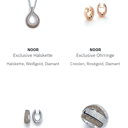
NOOR
NOOR
Exclusive Halskette
Exclusive Ohrringe
Noor Exclusive Halskette, Ref: 30714-010-W8
Noor Exclusive Ohrringe, Re
Halskette, Weißgold, Diamant
Creolen, Roségold, Diamant