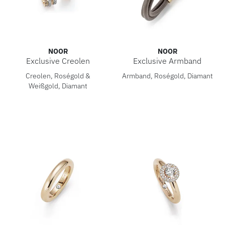
NOOR
NOOR
Exclusive Creolen
Exclusive Armband
Noor Exclusive Creolen, Ref: 30779-010-R7
Noor Exclusive Armband, Re
Creolen, Roségold &
Armband, Roségold, Diamant
Weißgold, Diamant