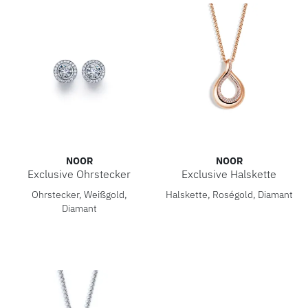
NOOR
NOOR
Exclusive Ohrstecker
Exclusive Halskette
Noor Exclusive Ohrstecker, Ref: 30692-000-W8
Noor Exclusive Halskette, R
Ohrstecker, Weißgold,
Halskette, Roségold, Diamant
Diamant