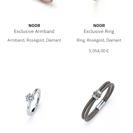
NOOR
NOOR
Exclusive Armband
Exclusive Ring
Noor Exclusive Armband, Ref: 30597-110-R7
Noor Exclusive Ring, Ref: 3
Armband, Roségold, Diamant
Ring, Roségold, Diamant
5.054,00 €