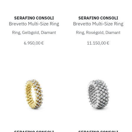
SERAFINO CONSOLI
SERAFINO CONSOLI
Brevetto Multi-Size Ring
Brevetto Multi-Size Ring
Serafino Consoli Brevetto Multi-Size Ring, Ref: RMS 3H2 YW
Serafino Consoli Brevetto Mu
Ring, Gelbgold, Diamant
Ring, Roségold, Diamant
6.950,00 €
11.150,00 €