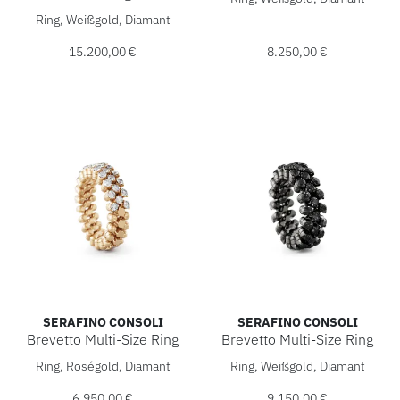
Serafino Consoli Brevetto Solitaire Multi-Size Ring, Ref: 
Ring, Weißgold, Diamant
15.200,00 €
8.250,00 €
SERAFINO CONSOLI
SERAFINO CONSOLI
Brevetto Multi-Size Ring
Brevetto Multi-Size Ring
Serafino Consoli Brevetto Multi-Size Ring, Ref: RMS 3H2 RG
Serafino Consoli Brevetto Mul
Ring, Roségold, Diamant
Ring, Weißgold, Diamant
6.950,00 €
9.150,00 €