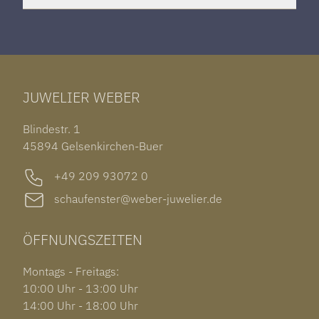
HERRENUHREN
SANTOS DE CARTIER
ROLEX DATEJUST 41
HALSSCHMUCK
JAEGER-LECOULTRE REVERSO
TAG HEUER CARRERA
ARMSCHMUCK
IWC PORTUGIESER
TUDOR BLACK BAY 58
RINGE
CHOPARD ALPINE EAGLE
JUWELIER WEBER
ROLEX SUBMARINER DATE
OHRSCHMUCK
TISSOT PRX POWERMATIC 80
OUT OF COLLECTION
Blindestr. 1
GARMIN VENU 3S
45894 Gelsenkirchen-Buer
+49 209 93072 0
schaufenster@weber-juwelier.de
ÖFFNUNGSZEITEN
Montags - Freitags:
10:00 Uhr - 13:00 Uhr
14:00 Uhr - 18:00 Uhr