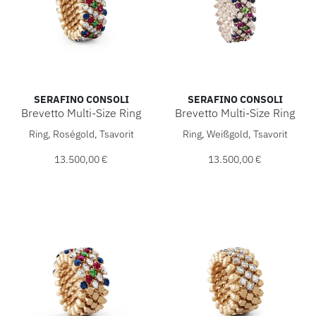
SERAFINO CONSOLI
SERAFINO CONSOLI
Brevetto Multi-Size Ring
Brevetto Multi-Size Ring
Serafino Consoli Brevetto Multi-Size Ring, Ref: RMS 5F2 RG
Serafino Consoli Brevetto Mu
Ring, Roségold, Tsavorit
Ring, Weißgold, Tsavorit
13.500,00 €
13.500,00 €