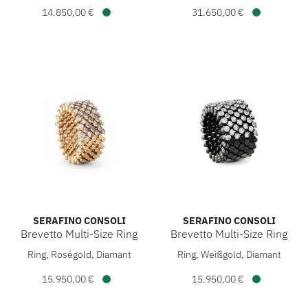
14.850,00 €
31.650,00 €
Verfügbar
Verfügbar
SERAFINO CONSOLI
SERAFINO CONSOLI
Brevetto Multi-Size Ring
Brevetto Multi-Size Ring
Serafino Consoli Brevetto Multi-Size Ring, Ref: RMS 7H2 RG
Serafino Consoli Brevetto Mu
Ring, Roségold, Diamant
Ring, Weißgold, Diamant
15.950,00 €
15.950,00 €
Verfügbar
Verfügbar