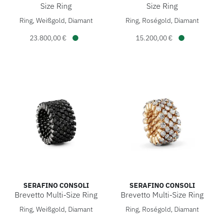
HOCHZEIT
Size Ring
Size Ring
Serafino Consoli Brevetto Solitaire Multi-Size Ring, Ref: 
Serafino Consoli Brevetto So
Ring, Weißgold, Diamant
Ring, Roségold, Diamant
ACCESSOIRES
23.800,00 €
15.200,00 €
Verfügbar
Verfügbar
ÜBER UNS
SERAFINO CONSOLI
SERAFINO CONSOLI
Brevetto Multi-Size Ring
Brevetto Multi-Size Ring
Serafino Consoli Brevetto Multi-Size Ring, Ref: RMS 7F2 BG 
Serafino Consoli Brevetto Mu
Ring, Weißgold, Diamant
Ring, Roségold, Diamant