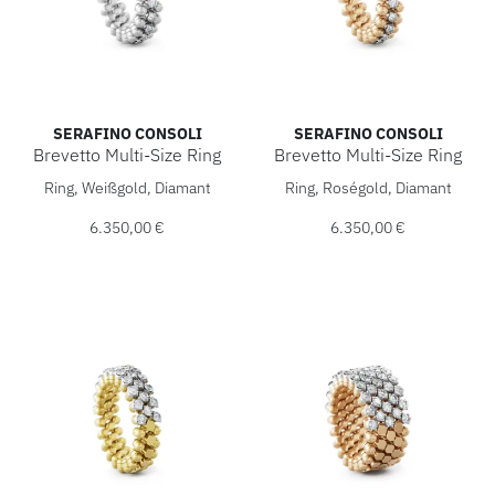
SERAFINO CONSOLI
SERAFINO CONSOLI
Brevetto Multi-Size Ring
Brevetto Multi-Size Ring
Serafino Consoli Brevetto Multi-Size Ring, Ref: RMS 3M2 WG
Serafino Consoli Brevetto Mu
Ring, Weißgold, Diamant
Ring, Roségold, Diamant
6.350,00 €
6.350,00 €