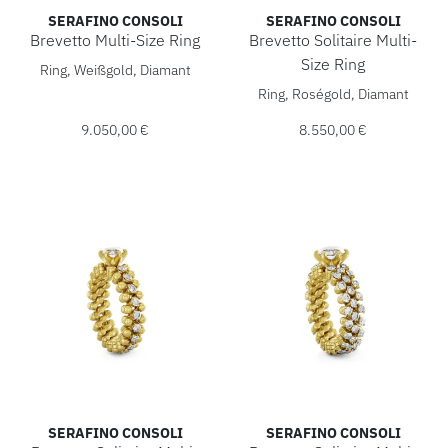
SERAFINO CONSOLI
SERAFINO CONSOLI
Brevetto Multi-Size Ring
Brevetto Solitaire Multi-
Serafino Consoli Brevetto Multi-Size Ring, Ref: RMS 5HM2 B
Size Ring
Ring, Weißgold, Diamant
Serafino Consoli Brevetto Sol
Ring, Roségold, Diamant
9.050,00 €
8.550,00 €
SERAFINO CONSOLI
SERAFINO CONSOLI