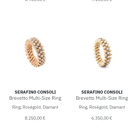
SERAFINO CONSOLI
SERAFINO CONSOLI
Brevetto Multi-Size Ring
Brevetto Multi-Size Ring
Serafino Consoli Brevetto Multi-Size Ring, Ref: RMS 3F2 RG
Serafino Consoli Brevetto Mu
Ring, Roségold, Diamant
Ring, Roségold, Diamant
8.250,00 €
6.350,00 €