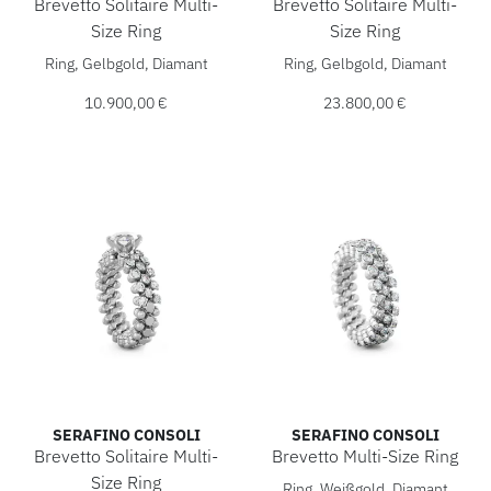
Brevetto Solitaire Multi-
Brevetto Solitaire Multi-
Size Ring
Size Ring
Serafino Consoli Brevetto Solitaire Multi-Size Ring, Ref: 
Serafino Consoli Brevetto So
Ring, Gelbgold, Diamant
Ring, Gelbgold, Diamant
10.900,00 €
23.800,00 €
SERAFINO CONSOLI
SERAFINO CONSOLI
Brevetto Solitaire Multi-
Brevetto Multi-Size Ring
Serafino Consoli Brevetto Mu
Size Ring
Ring, Weißgold, Diamant