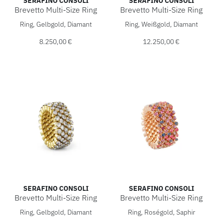
SERAFINO CONSOLI
SERAFINO CONSOLI
Brevetto Multi-Size Ring
Brevetto Multi-Size Ring
Serafino Consoli Brevetto Multi-Size Ring, Ref: RMS 3F2 YG 
Serafino Consoli Brevetto Mu
Ring, Gelbgold, Diamant
Ring, Weißgold, Diamant
8.250,00 €
12.250,00 €
SERAFINO CONSOLI
SERAFINO CONSOLI
Brevetto Multi-Size Ring
Brevetto Multi-Size Ring
Serafino Consoli Brevetto Multi-Size Ring, Ref: RMS 5F2 YG
Serafino Consoli Brevetto Mu
Ring, Gelbgold, Diamant
Ring, Roségold, Saphir