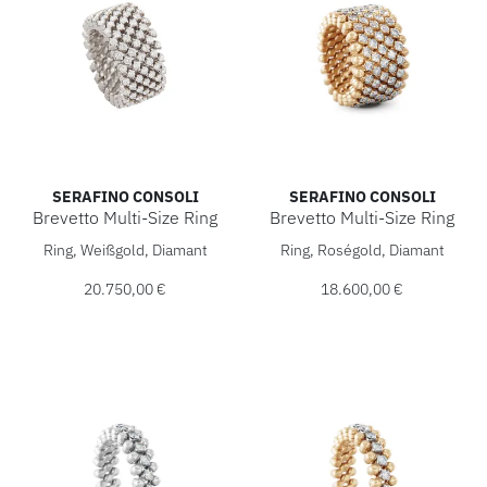
SERAFINO CONSOLI
SERAFINO CONSOLI
Brevetto Multi-Size Ring
Brevetto Multi-Size Ring
Serafino Consoli Brevetto Multi-Size Ring, Ref: RMS 7F2 WG
Serafino Consoli Brevetto Mu
Ring, Weißgold, Diamant
Ring, Roségold, Diamant
20.750,00 €
18.600,00 €