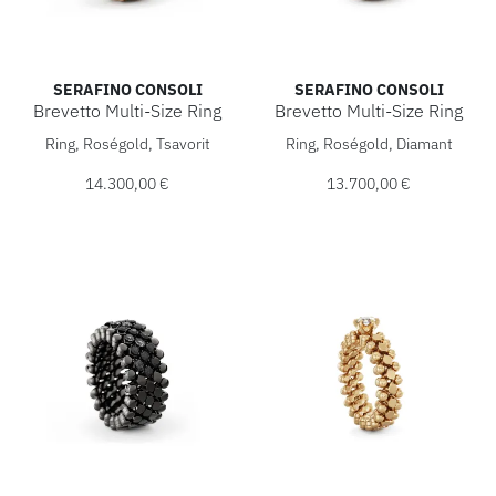
SERAFINO CONSOLI
SERAFINO CONSOLI
Brevetto Multi-Size Ring
Brevetto Multi-Size Ring
Serafino Consoli Brevetto Multi-Size Ring, Ref: RMS 5H4 RG
Serafino Consoli Brevetto Mu
Ring, Roségold, Tsavorit
Ring, Roségold, Diamant
14.300,00 €
13.700,00 €