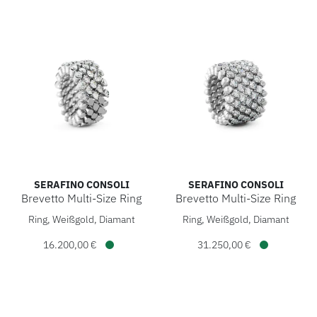
SERAFINO CONSOLI
SERAFINO CONSOLI
Brevetto Multi-Size Ring
Brevetto Multi-Size Ring
Serafino Consoli Brevetto Multi-Size Ring, Ref: RMS 5H4 WG
Serafino Consoli Brevetto Mu
Ring, Weißgold, Diamant
Ring, Weißgold, Diamant
16.200,00 €
31.250,00 €
Verfügbar
Verfügbar