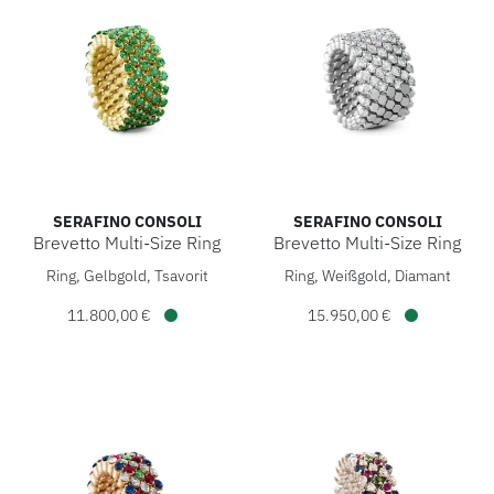
SERAFINO CONSOLI
SERAFINO CONSOLI
Brevetto Multi-Size Ring
Brevetto Multi-Size Ring
Serafino Consoli Brevetto Multi-Size Ring, Ref: RMS 5F2 YG 
Serafino Consoli Brevetto Mu
Ring, Gelbgold, Tsavorit
Ring, Weißgold, Diamant
11.800,00 €
15.950,00 €
Verfügbar
Verfügbar