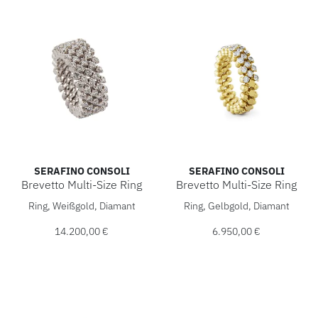
SERAFINO CONSOLI
SERAFINO CONSOLI
Brevetto Multi-Size Ring
Brevetto Multi-Size Ring
Serafino Consoli Brevetto Multi-Size Ring, Ref: RMS 5F2 WG
Serafino Consoli Brevetto Mu
Ring, Weißgold, Diamant
Ring, Gelbgold, Diamant
14.200,00 €
6.950,00 €