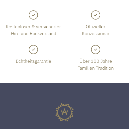
Kostenloser & versicherter
Offizieller
Hin- und Rückversand
Konzessionär
Echtheitsgarantie
Über 100 Jahre
Familien Tradition