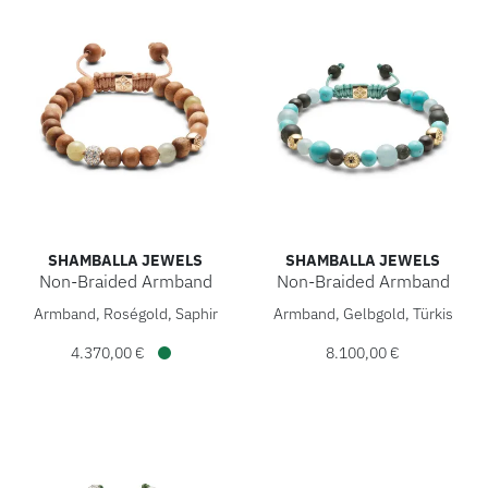
SHAMBALLA JEWELS
SHAMBALLA JEWELS
Non-Braided Armband
Non-Braided Armband
Shamballa Jewels Non-Braided Armband, Ref: D199163-S, P
Shamballa Jewels Non-Braide
Armband, Roségold, Saphir
Armband, Gelbgold, Türkis
4.370,00 €
8.100,00 €
Verfügbar