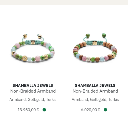
SHAMBALLA JEWELS
SHAMBALLA JEWELS
Non-Braided Armband
Non-Braided Armband
Shamballa Jewels Non-Braided Armband, Ref: D198262-S, P
Shamballa Jewels Non-Braide
Armband, Gelbgold, Türkis
Armband, Gelbgold, Türkis
13.980,00 €
6.020,00 €
Verfügbar
Verfügbar