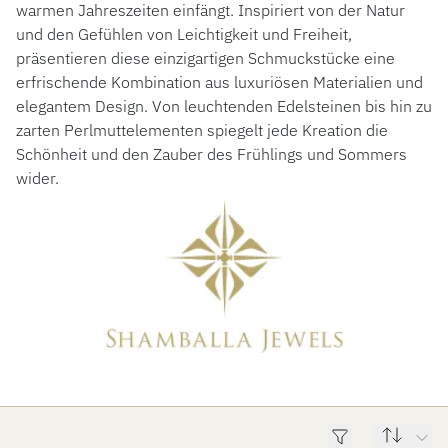
warmen Jahreszeiten einfängt. Inspiriert von der Natur
und den Gefühlen von Leichtigkeit und Freiheit,
präsentieren diese einzigartigen Schmuckstücke eine
ROLEX
erfrischende Kombination aus luxuriösen Materialien und
elegantem Design. Von leuchtenden Edelsteinen bis hin zu
ROLEX CERTIFIED PRE-OWNED
zarten Perlmuttelementen spiegelt jede Kreation die
Schönheit und den Zauber des Frühlings und Sommers
UHREN
wider.
SCHMUCK
LUXURY DEALS
HOCHZEIT
ACCESSOIRES
ÜBER UNS