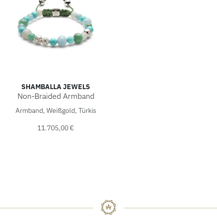
SHAMBALLA JEWELS
Non-Braided Armband
Shamballa Jewels Non-Braided Armband, Ref: D199101-S, P
Armband, Weißgold, Türkis
11.705,00 €