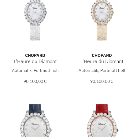
CHOPARD
CHOPARD
L'Heure du Diamant
L'Heure du Diamant
Chopard L'Heure du Diamant, Ref: 10A326-1106, Preis: 90
Chopard L'Heure du Diamant,
Automatik, Perlmutt hell
Automatik, Perlmutt hell
90.100,00 €
90.100,00 €