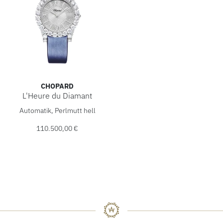
CHOPARD
L'Heure du Diamant
Chopard L'Heure du Diamant, Ref: 139419-1601, Preis: 11
Automatik, Perlmutt hell
110.500,00 €