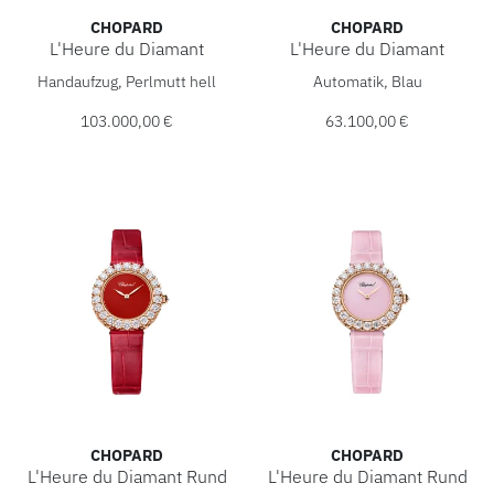
CHOPARD
CHOPARD
L'Heure du Diamant
L'Heure du Diamant
Chopard L'Heure du Diamant, Ref: 10A393-1106, Preis: 10
Chopard L'Heure du Diamant,
Handaufzug, Perlmutt hell
Automatik, Blau
103.000,00 €
63.100,00 €
CHOPARD
CHOPARD
L'Heure du Diamant Rund
L'Heure du Diamant Rund