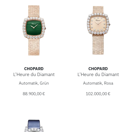
CHOPARD
CHOPARD
L'Heure du Diamant
L'Heure du Diamant
Chopard L'Heure du Diamant, Ref: 10A386-5111, Preis: 88
Chopard L'Heure du Diamant,
Automatik, Grün
Automatik, Rosa
88.900,00 €
102.000,00 €