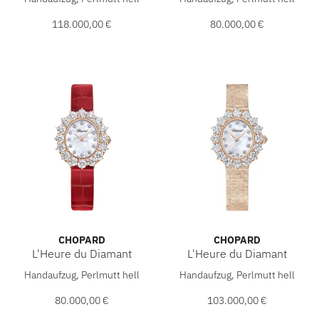
118.000,00 €
80.000,00 €
CHOPARD
CHOPARD
L'Heure du Diamant
L'Heure du Diamant
Chopard L'Heure du Diamant, Ref: 13A393-5106, Preis: 80
Chopard L'Heure du Diamant,
Handaufzug, Perlmutt hell
Handaufzug, Perlmutt hell
80.000,00 €
103.000,00 €