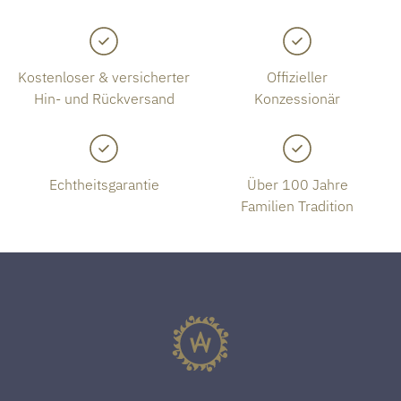
Kostenloser & versicherter
Offizieller
Hin- und Rückversand
Konzessionär
Echtheitsgarantie
Über 100 Jahre
Familien Tradition