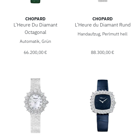
CHOPARD
CHOPARD
L'Heure Du Diamant
L'Heure du Diamant Rund
Chopard L'Heure du Diamant 
Octagonal
Handaufzug, Perlmutt hell
Chopard L'Heure Du Diamant Octagonal, Ref: 13A097-1111,
Automatik, Grün
66.200,00 €
88.300,00 €