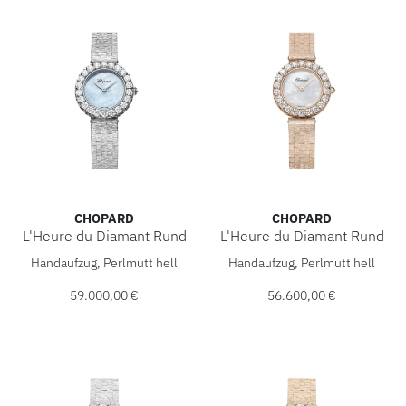
CHOPARD
CHOPARD
L'Heure du Diamant Rund
L'Heure du Diamant Rund
Chopard L'Heure du Diamant Rund, Ref: 10A178-1314, Prei
Chopard L'Heure du Diamant 
Handaufzug, Perlmutt hell
Handaufzug, Perlmutt hell
59.000,00 €
56.600,00 €