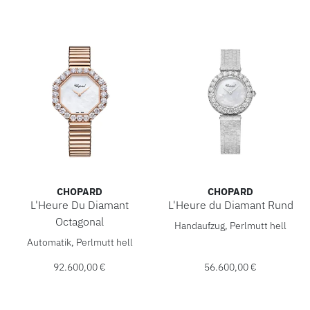
CHOPARD
CHOPARD
L'Heure Du Diamant
L'Heure du Diamant Rund
Chopard L'Heure du Diamant 
Octagonal
Handaufzug, Perlmutt hell
Chopard L'Heure Du Diamant Octagonal, Ref: 10A097-5404,
Automatik, Perlmutt hell
92.600,00 €
56.600,00 €