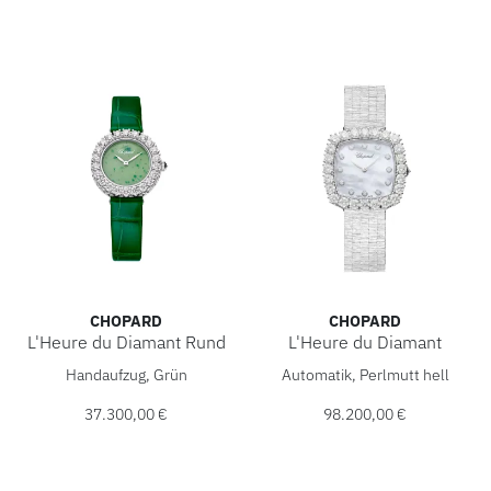
CHOPARD
CHOPARD
L'Heure du Diamant Rund
L'Heure du Diamant
Chopard L'Heure du Diamant Rund, Ref: 13A178-1310, Prei
Chopard L'Heure du Diamant,
Handaufzug, Grün
Automatik, Perlmutt hell
37.300,00 €
98.200,00 €