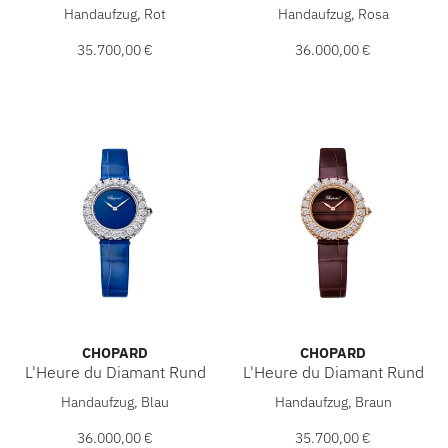
Chopard L'Heure du Diamant Rund, Ref: 13A178-5308, Prei
Chopard L'Heure du Diamant 
Handaufzug, Rot
Handaufzug, Rosa
35.700,00 €
36.000,00 €
CHOPARD
CHOPARD
L'Heure du Diamant Rund
L'Heure du Diamant Rund
Chopard L'Heure du Diamant Rund, Ref: 13A178-1312, Prei
Chopard L'Heure du Diamant 
Handaufzug, Blau
Handaufzug, Braun
36.000,00 €
35.700,00 €