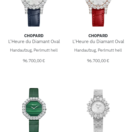
CHOPARD
CHOPARD
L'Heure du Diamant Oval
L'Heure du Diamant Oval
Chopard L'Heure du Diamant Oval, Ref: 139383-1223, Prei
Chopard L'Heure du Diamant 
Handaufzug, Perlmutt hell
Handaufzug, Perlmutt hell
96.700,00 €
96.700,00 €