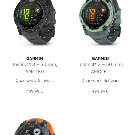
GARMIN
GARMIN
Instinct® 3 – 50 mm,
Instinct® 3 – 50 mm,
AMOLED
AMOLED
Garmin Instinct® 3 – 50 mm, AMOLED, Ref: 010-03020-00, 
Garmin Instinct® 3 – 50 mm,
Quarzwerk, Schwarz
Quarzwerk, Schwarz
449,99 €
499,99 €