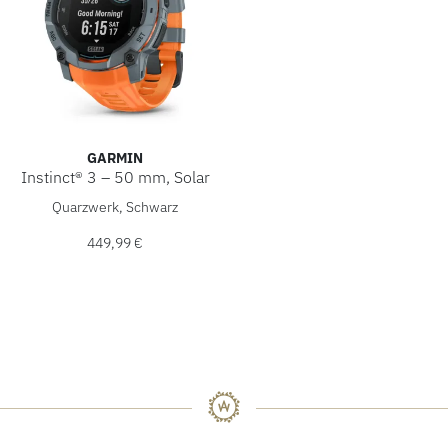
GARMIN
Instinct® 3 – 50 mm, Solar
Garmin Instinct® 3 – 50 mm, Solar, Ref: 010-02935-01, Pre
Quarzwerk, Schwarz
449,99 €