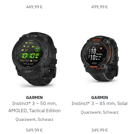
449,99 €
499,99 €
GARMIN
GARMIN
Instinct® 3 – 50 mm,
Instinct® 3 – 45 mm, Solar
Garmin Instinct® 3 – 45 mm, 
AMOLED, Tactical Edition
Quarzwerk, Schwarz
Garmin Instinct® 3 – 50 mm, AMOLED, Tactical Edition, Ref
Quarzwerk, Schwarz
549,99 €
349,99 €