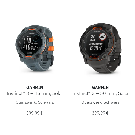
GARMIN
GARMIN
Instinct® 3 – 45 mm, Solar
Instinct® 3 – 50 mm, Solar
Garmin Instinct® 3 – 45 mm, Solar, Ref: 010-02934-01, Pre
Garmin Instinct® 3 – 50 mm, 
Quarzwerk, Schwarz
Quarzwerk, Schwarz
399,99 €
399,99 €