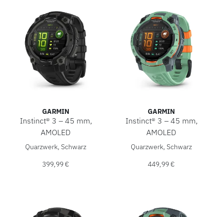
GARMIN
GARMIN
Instinct® 3 – 45 mm,
Instinct® 3 – 45 mm,
AMOLED
AMOLED
Garmin Instinct® 3 – 45 mm, AMOLED, Ref: 010-02936-00, 
Garmin Instinct® 3 – 45 mm,
Quarzwerk, Schwarz
Quarzwerk, Schwarz
399,99 €
449,99 €