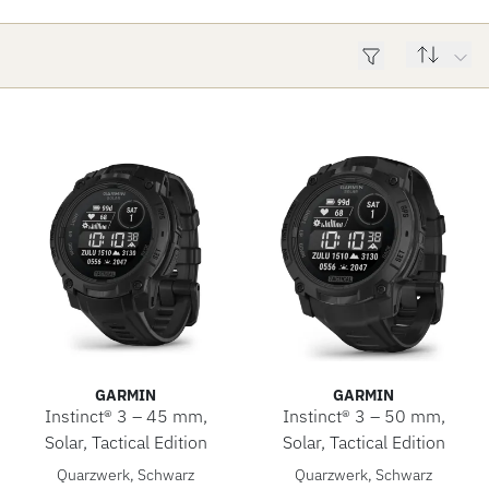
ACCESSOIRES
ÜBER UNS
GARMIN
GARMIN
Instinct® 3 – 45 mm,
Instinct® 3 – 50 mm,
Solar, Tactical Edition
Solar, Tactical Edition
Garmin Instinct® 3 – 45 mm, Solar, Tactical Edition, Ref: 0
Garmin Instinct® 3 – 50 mm, S
Quarzwerk, Schwarz
Quarzwerk, Schwarz