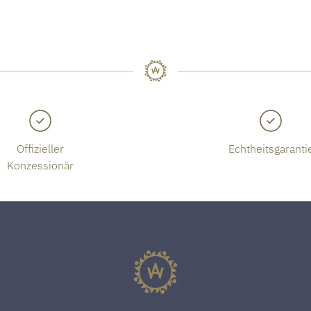
Offizieller
Echtheitsgaranti
Konzessionär