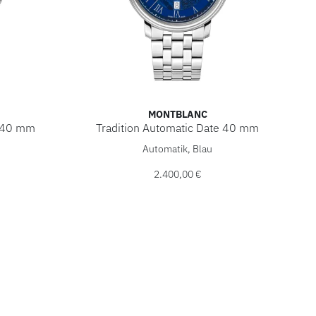
MONTBLANC
e 40 mm
Tradition Automatic Date 40 mm
00,00 €
atic Date 40 mm, Ref: MB131274, Preis: 2.200,00 €
Montblanc Tradition Automatic Date 40 mm, R
Automatik, Blau
2.400,00 €