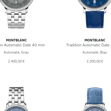
MONTBLANC
MONTBLANC
ion Automatic Date 40 mm
Tradition Automatic Dat
c Tradition Automatic Date 40 mm, Ref: MB132433, Preis: 2.4
Montblanc Tradition Autom
Automatik, Grau
Automatik, Blau
2.400,00 €
2.200,00 €