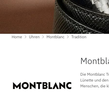
Home
Uhren
Montblanc
Tradition
Montbla
Die Montblanc Tr
Lünette und den 
Menschen, die k