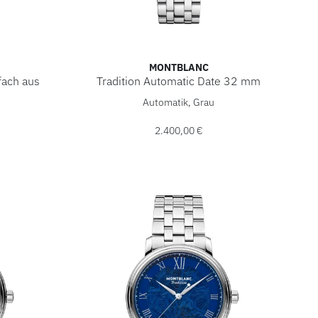
MONTBLANC
fach aus
Tradition Automatic Date 32 mm
Montblanc Tradition Automatic Date 32 mm, R
Automatik, Grau
17, Preis: 440,00 €
 mit Münzfach aus Grain Leder, Ref: MB220198, Preis: 440,00 
2.400,00 €