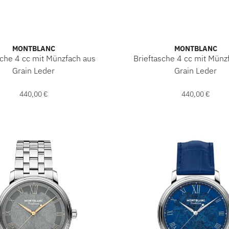
MONTBLANC
MONTBLANC
sche 4 cc mit Münzfach aus
Brieftasche 4 cc mit Münz
Grain Leder
Grain Leder
 Brieftasche 4 cc mit Münzfach aus Grain Leder, Ref: MB2202
Montblanc Brieftasche 4 cc
440,00 €
440,00 €