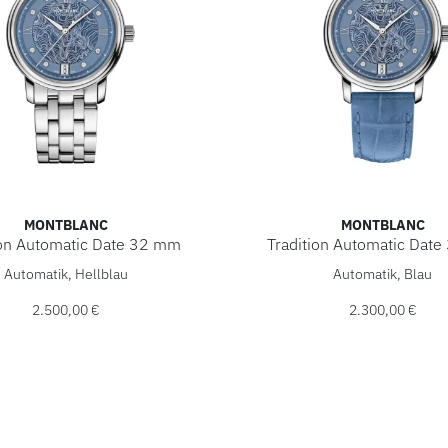
MONTBLANC
MONTBLANC
ion Automatic Date 32 mm
Tradition Automatic Dat
c Tradition Automatic Date 32 mm, Ref: MB131297, Preis: 2.5
Montblanc Tradition Autom
Automatik, Hellblau
Automatik, Blau
2.500,00 €
2.300,00 €