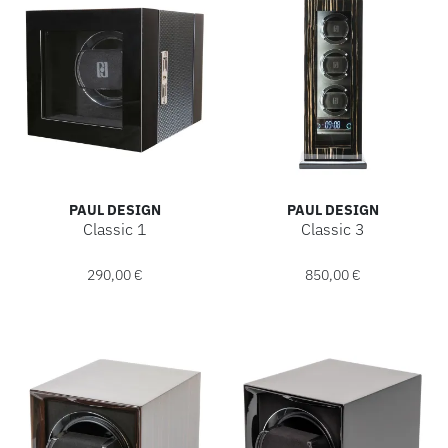
PAUL DESIGN
PAUL DESIGN
Classic 1
Classic 3
Paul Design Classic 1, Ref: 20032, Preis: 290,00 €
Paul Design Classic 3, Ref: 2
ROLEX
290,00 €
850,00 €
ROLEX CERTIFIED PRE-OWNED
UHREN
SCHMUCK
LUXURY DEALS