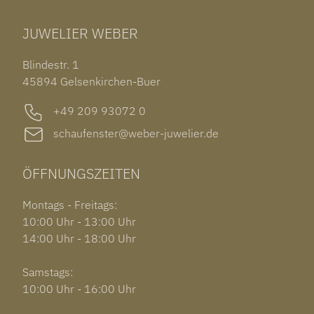
TUDOR BLACK BAY 58
RINGE
CHOPARD ALPINE EAGLE
JUWELIER WEBER
ROLEX SUBMARINER DATE
OHRSCHMUCK
TISSOT PRX POWERMATIC 80
OUT OF COLLECTION
Blindestr. 1
GARMIN VENU 3S
45894 Gelsenkirchen-Buer
+49 209 93072 0
schaufenster@weber-juwelier.de
ÖFFNUNGSZEITEN
Montags - Freitags:
10:00 Uhr - 13:00 Uhr
14:00 Uhr - 18:00 Uhr
Samstags:
10:00 Uhr - 16:00 Uhr