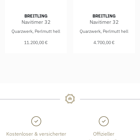
BREITLING
BREITLING
Navitimer 32
Navitimer 32
Breitling Navitimer 32, Ref: R77320E61A1P1, Preis: 11.20
Breitling Navitimer 32, Ref
Quarzwerk, Perlmutt hell
Quarzwerk, Perlmutt hell
11.200,00 €
4.700,00 €
Kostenloser & versicherter
Offizieller