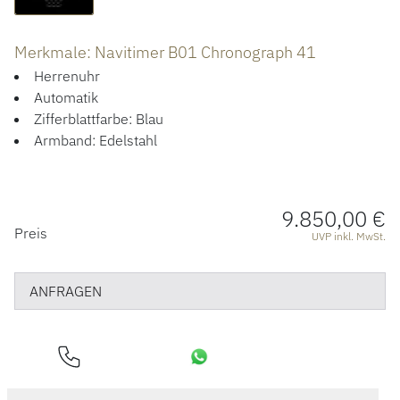
HOCHZEIT
Merkmale: Navitimer B01 Chronograph 41
ACCESSOIRES
Herrenuhr
ÜBER UNS
Automatik
Zifferblattfarbe: Blau
Armband: Edelstahl
9.850,00 €
PREISINFORMATIONEN
Preis
UVP inkl. MwSt.
ANFRAGEN