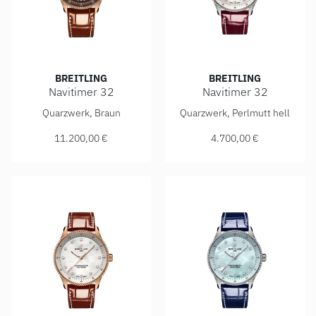
BREITLING
BREITLING
Navitimer 32
Navitimer 32
Breitling Navitimer 32, Ref: R77320E31Q1P1, Preis: 11.20
Breitling Navitimer 32, Ref
Quarzwerk, Braun
Quarzwerk, Perlmutt hell
11.200,00 €
4.700,00 €