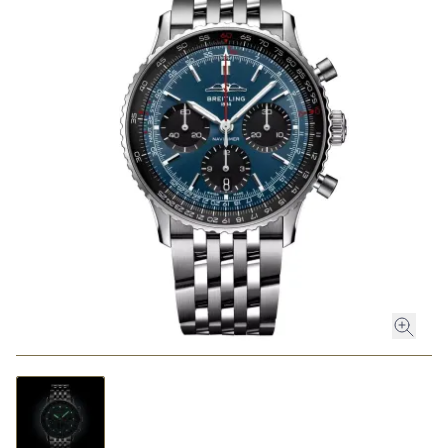
ROLEX
ROLEX CERTIFIED PRE-OWNED
UHREN
SCHMUCK
LUXURY DEALS