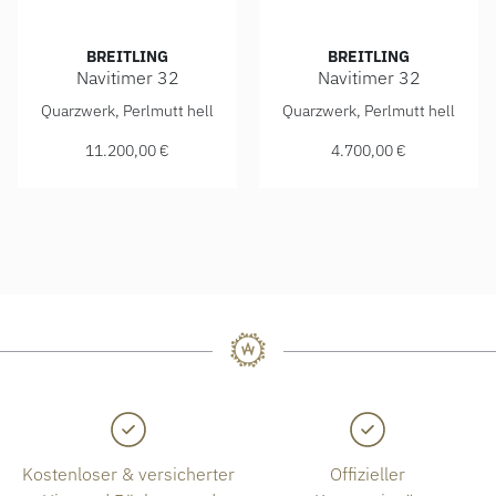
BREITLING
BREITLING
Navitimer 32
Navitimer 32
Breitling Navitimer 32, Ref: R77320E61A1P1, Preis: 11.20
Breitling Navitimer 32, Ref
Quarzwerk, Perlmutt hell
Quarzwerk, Perlmutt hell
11.200,00 €
4.700,00 €
Kostenloser & versicherter
Offizieller