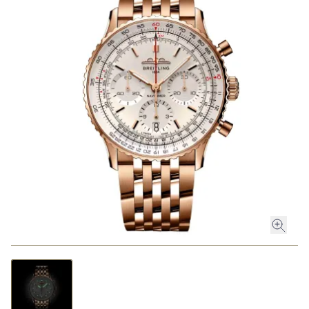
ROLEX
ROLEX CERTIFIED PRE-OWNED
UHREN
SCHMUCK
LUXURY DEALS