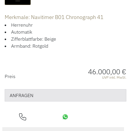
HOCHZEIT
Merkmale: Navitimer B01 Chronograph 41
ACCESSOIRES
Herrenuhr
ÜBER UNS
Automatik
Zifferblattfarbe: Beige
Armband: Rotgold
46.000,00 €
PREISINFORMATIONEN
Preis
UVP inkl. MwSt.
ANFRAGEN