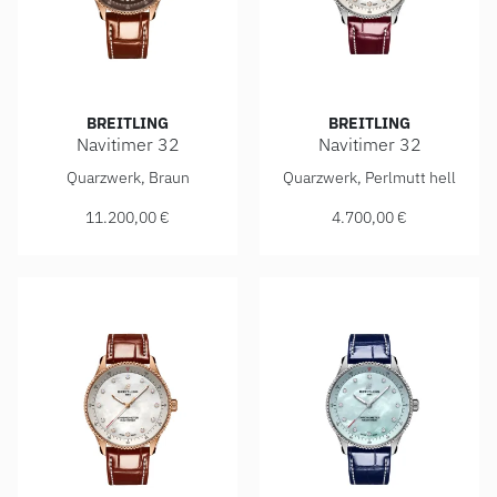
BREITLING
BREITLING
Navitimer 32
Navitimer 32
Breitling Navitimer 32, Ref: R77320E31Q1P1, Preis: 11.20
Breitling Navitimer 32, Ref
Quarzwerk, Braun
Quarzwerk, Perlmutt hell
11.200,00 €
4.700,00 €