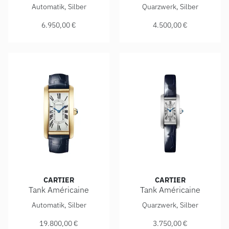
Cartier Tank Américaine, Ref: WSTA0083, Preis: 6.950,00 €
Cartier Tank Américaine, Ref
Automatik, Silber
Quarzwerk, Silber
6.950,00 €
4.500,00 €
CARTIER
CARTIER
Tank Américaine
Tank Américaine
Cartier Tank Américaine, Ref: WGTA0300, Preis: 19.800,00
Cartier Tank Américaine, Ref
Automatik, Silber
Quarzwerk, Silber
19.800,00 €
3.750,00 €