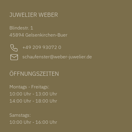
TUDOR BLACK BAY 58
RINGE
CHOPARD ALPINE EAGLE
JUWELIER WEBER
ROLEX SUBMARINER DATE
OHRSCHMUCK
TISSOT PRX POWERMATIC 80
OUT OF COLLECTION
Blindestr. 1
GARMIN VENU 3S
45894 Gelsenkirchen-Buer
+49 209 93072 0
schaufenster@weber-juwelier.de
ÖFFNUNGSZEITEN
Montags - Freitags:
10:00 Uhr - 13:00 Uhr
14:00 Uhr - 18:00 Uhr
Samstags:
10:00 Uhr - 16:00 Uhr