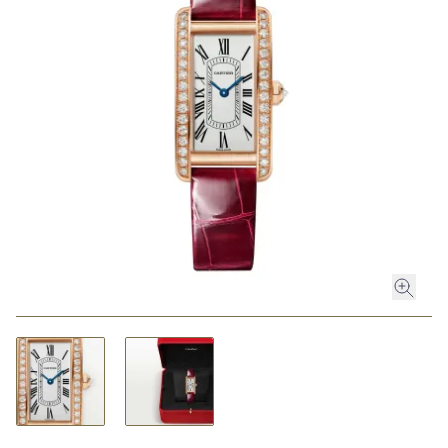
ROLEX
ROLEX CERTIFIED PRE-OWNED
UHREN
SCHMUCK
LUXURY DEALS
HOCHZEIT
ACCESSOIRES