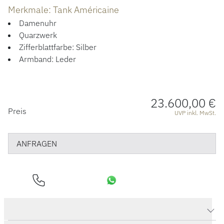
ÜBER UNS
Merkmale: Tank Américaine
Damenuhr
Quarzwerk
Zifferblattfarbe: Silber
Armband: Leder
23.600,00 €
PREISINFORMATIONEN
Preis
UVP inkl. MwSt.
ANFRAGEN
Produktdaten Tank Américaine