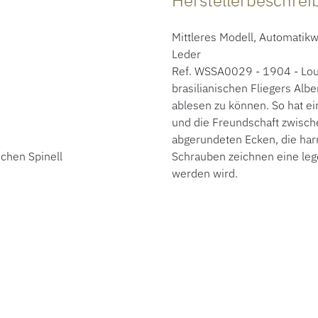
Herstellerbeschre
Mittleres Modell, Automatik
Leder
Ref. WSSA0029 - 1904 - Loui
brasilianischen Fliegers Alb
ablesen zu können. So hat ei
und die Freundschaft zwischen
abgerundeten Ecken, die ha
chen Spinell
Schrauben zeichnen eine legen
werden wird.