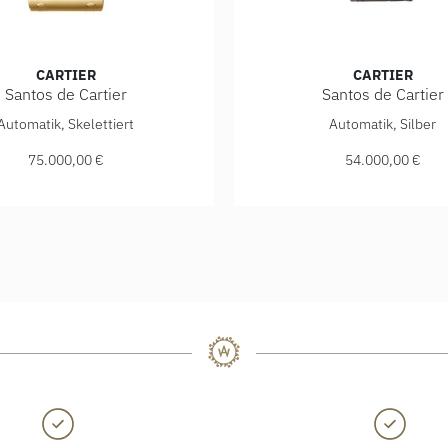
CARTIER
CARTIER
Santos de Cartier
Santos de Cartier
600,00 €
antos de Cartier, Ref: WHSA0042, Preis: 75.000,00 €
Cartier Santos de Cartier, 
Automatik, Skelettiert
Automatik, Silber
75.000,00 €
54.000,00 €