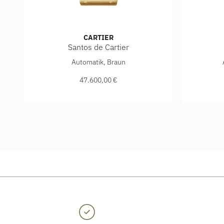
CARTIER
Santos de Cartier
Cartier Santos de Cartier, Ref: WGSA0095, Preis: 47.
Cartier S
Automatik, Braun
47.600,00 €