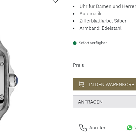
Uhr für Damen und Herre
Automatik
Zifferblattfarbe: Silber
Armband: Edelstahl
Sofort verfügbar
PREISINFORM
Preis
IN DEN WARENKORB
ANFRAGEN
Anrufen