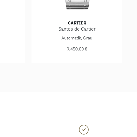
CARTIER
Santos de Cartier
Ref: WJSA0014, Preis: 54.000,00 €
Cartier Santos de Cartier, Ref: WSSA0037, Pre
Automatik, Grau
9.450,00 €