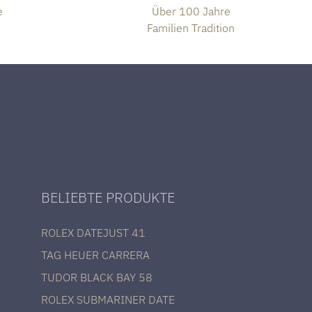
e
Über 100 Jahre
Familien Tradition
BELIEBTE PRODUKTE
ROLEX DATEJUST 41
TAG HEUER CARRERA
TUDOR BLACK BAY 58
ROLEX SUBMARINER DATE