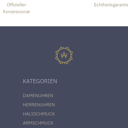
Offizieller
Echtheitsgaranti
Konzessionär
KATEGORIEN
DAMENUHREN
HERRENUHREN
HALSSCHMUCK
ARMSCHMUCK