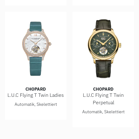
CHOPARD
CHOPARD
L.U.C Flying T Twin Ladies
L.U.C Flying T Twin
Chopard L.U.C Flying T Twin Ladies, Ref: 131981-5001
Perpetual
Automatik, Skelettiert
Chopard L.U.C Flying T Twin
Automatik, Skelettiert