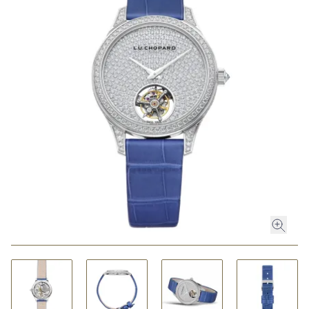
ROLEX
ROLEX CERTIFIED PRE-OWNED
UHREN
SCHMUCK
LUXURY DEALS
HOCHZEIT
ACCESSOIRES
ÜBER UNS