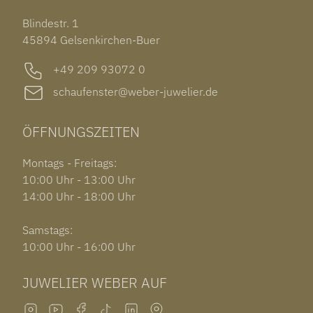
TISSOT PRX POWERMATIC 80
OUT OF COLLECTION
Blindestr. 1
GARMIN VENU 3S
45894 Gelsenkirchen-Buer
+49 209 93072 0
schaufenster@weber-juwelier.de
ÖFFNUNGSZEITEN
Montags - Freitags:
10:00 Uhr - 13:00 Uhr
14:00 Uhr - 18:00 Uhr
Samstags:
10:00 Uhr - 16:00 Uhr
JUWELIER WEBER AUF