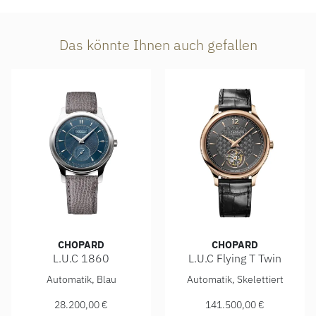
Das könnte Ihnen auch gefallen
CHOPARD
CHOPARD
L.U.C 1860
L.U.C Flying T Twin
Chopard L.U.C 1860, Ref: 168860-3005, Preis: 28.200,00 
Chopard L.U.C Flying T Twin,
Automatik, Blau
Automatik, Skelettiert
28.200,00 €
141.500,00 €