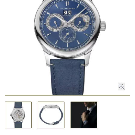
ROLEX
ROLEX CERTIFIED PRE-OWNED
UHREN
SCHMUCK
LUXURY DEALS
HOCHZEIT
ACCESSOIRES