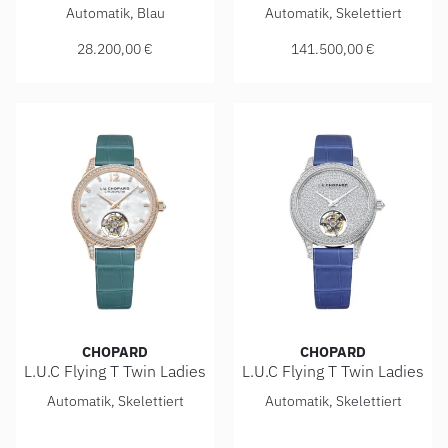
Chopard L.U.C 1860, Ref: 168860-3005, Preis: 28.200,00 
Chopard L.U.C Flying T Twin,
Automatik, Blau
Automatik, Skelettiert
28.200,00 €
141.500,00 €
CHOPARD
CHOPARD
L.U.C Flying T Twin Ladies
L.U.C Flying T Twin Ladies
Chopard L.U.C Flying T Twin Ladies, Ref: 131981-5001
Chopard L.U.C Flying T Twin
Automatik, Skelettiert
Automatik, Skelettiert