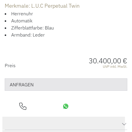
ÜBER UNS
Merkmale: L.U.C Perpetual Twin
Herrenuhr
Automatik
Zifferblattfarbe: Blau
Armband: Leder
30.400,00 €
PREISINFORMATIONEN
Preis
UVP inkl. MwSt.
ANFRAGEN
Produktdaten L.U.C Perpetual Twin