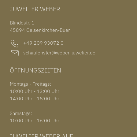
RINGE
CHOPARD ALPINE EAGLE
JUWELIER WEBER
ROLEX SUBMARINER DATE
OHRSCHMUCK
TISSOT PRX POWERMATIC 80
OUT OF COLLECTION
Blindestr. 1
GARMIN VENU 3S
45894 Gelsenkirchen-Buer
+49 209 93072 0
schaufenster@weber-juwelier.de
ÖFFNUNGSZEITEN
Montags - Freitags:
10:00 Uhr - 13:00 Uhr
14:00 Uhr - 18:00 Uhr
Samstags:
10:00 Uhr - 16:00 Uhr
JUWELIER WEBER AUF