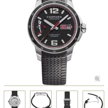
ROLEX
ROLEX CERTIFIED PRE-OWNED
UHREN
SCHMUCK
LUXURY DEALS
HOCHZEIT
ACCESSOIRES