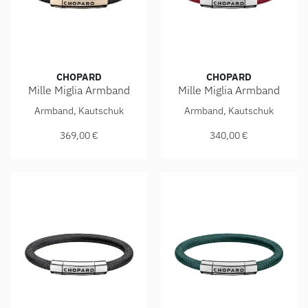
CHOPARD
CHOPARD
Mille Miglia Armband
Mille Miglia Armband
Chopard Mille Miglia Armband, Ref: 95016-0210, Preis: 36
Chopard Mille Miglia Armban
Armband, Kautschuk
Armband, Kautschuk
369,00 €
340,00 €