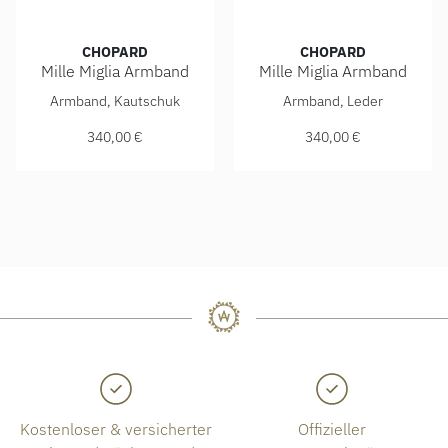
CHOPARD
CHOPARD
Mille Miglia Armband
Mille Miglia Armband
Chopard Mille Miglia Armband, Ref: 95016-0204, Preis: 34
Chopard Mille Miglia Armban
Armband, Kautschuk
Armband, Leder
340,00 €
340,00 €
Kostenloser & versicherter
Offizieller