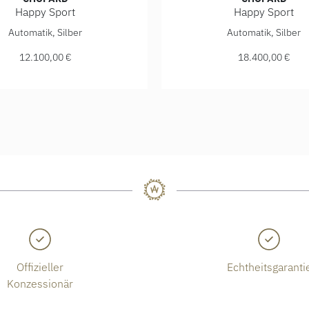
Happy Sport
Happy Sport
500,00 €
Happy Sport, Ref: 278608-4001, Preis: 12.100,00 €
Chopard Happy Sport, Ref:
Automatik, Silber
Automatik, Silber
12.100,00 €
18.400,00 €
Offizieller
Echtheitsgaranti
Konzessionär