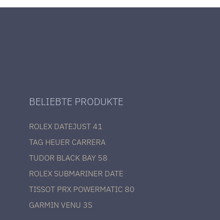
BELIEBTE PRODUKTE
ROLEX DATEJUST 41
TAG HEUER CARRERA
TUDOR BLACK BAY 58
ROLEX SUBMARINER DATE
TISSOT PRX POWERMATIC 80
GARMIN VENU 3S