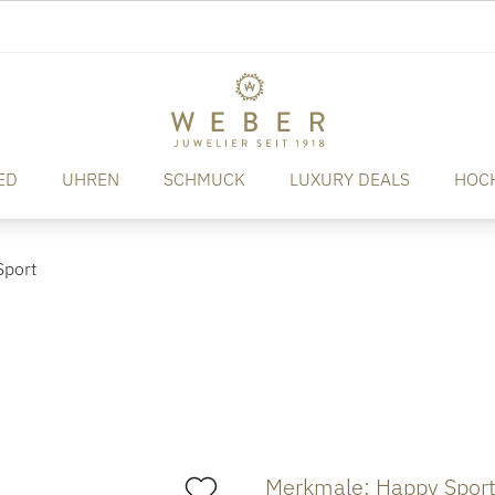
ED
UHREN
SCHMUCK
LUXURY DEALS
HOC
port
Merkmale: Happy Spor