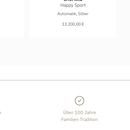
Happy Sport
 278608-3008, Preis: 18.400,00 €
Chopard Happy Sport, Ref: 278559-4001, Pre
Automatik, Silber
13.200,00 €
e
Über 100 Jahre
Familien Tradition