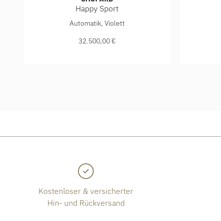
Happy Sport
Chopard Happy Sport, Ref: 275378-5010, Preis: 32.
Chopard 
Automatik, Violett
32.500,00 €
Kostenloser & versicherter
Hin- und Rückversand