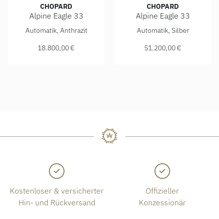
CHOPARD
CHOPARD
Alpine Eagle 33
Alpine Eagle 33
Chopard Alpine Eagle 33, Ref: 298617-6001, Preis: 18.800
Chopard Alpine Eagle 33, Re
Automatik, Anthrazit
Automatik, Silber
18.800,00 €
51.200,00 €
Kostenloser & versicherter
Offizieller
Hin- und Rückversand
Konzessionär