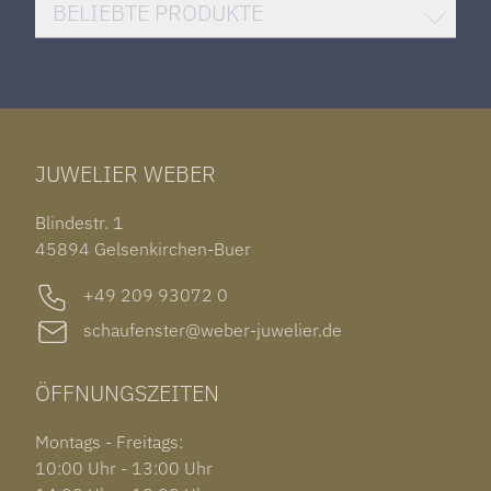
DAMENUHREN
HUBLOT BIG BANG
BELIEBTE PRODUKTE
HERRENUHREN
SANTOS DE CARTIER
ROLEX DATEJUST 41
HALSSCHMUCK
JAEGER-LECOULTRE REVERSO
TAG HEUER CARRERA
ARMSCHMUCK
IWC PORTUGIESER
TUDOR BLACK BAY 58
RINGE
CHOPARD ALPINE EAGLE
JUWELIER WEBER
ROLEX SUBMARINER DATE
OHRSCHMUCK
TISSOT PRX POWERMATIC 80
OUT OF COLLECTION
Blindestr. 1
GARMIN VENU 3S
45894 Gelsenkirchen-Buer
+49 209 93072 0
schaufenster@weber-juwelier.de
ÖFFNUNGSZEITEN
Montags - Freitags:
10:00 Uhr - 13:00 Uhr