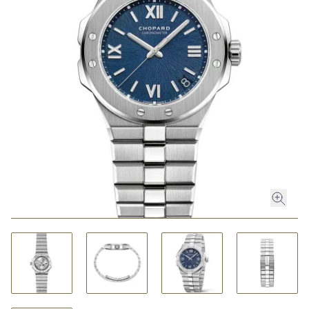
ROLEX
ROLEX CERTIFIED PRE-OWNED
UHREN
SCHMUCK
LUXURY DEALS
HOCHZEIT
ACCESSOIRES