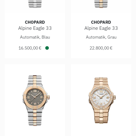
CHOPARD
CHOPARD
Alpine Eagle 33
Alpine Eagle 33
Chopard Alpine Eagle 33, Ref: 298617-3002, Preis: 16.500
Chopard Alpine Eagle 33, Re
Automatik, Blau
Automatik, Grau
16.500,00 €
22.800,00 €
Verfügbar