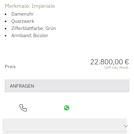
ÜBER UNS
Merkmale: Imperiale
Damenuhr
Quarzwerk
Zifferblattfarbe: Grün
Armband: Bicolor
22.800,00 €
PREISINFORMATIONEN
Preis
UVP inkl. MwSt.
ANFRAGEN
Produktdaten Imperiale