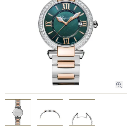
ROLEX
ROLEX CERTIFIED PRE-OWNED
UHREN
SCHMUCK
LUXURY DEALS
HOCHZEIT
ACCESSOIRES