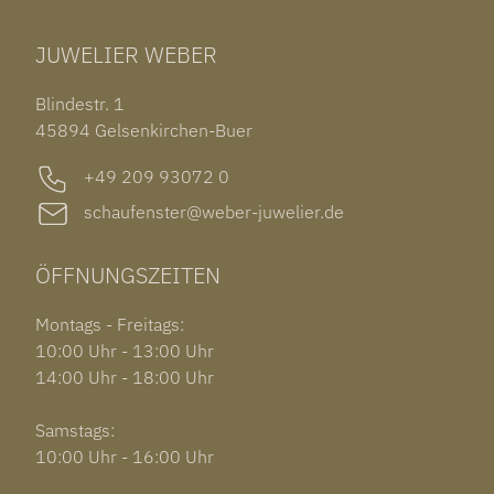
TUDOR BLACK BAY 58
RINGE
CHOPARD ALPINE EAGLE
JUWELIER WEBER
ROLEX SUBMARINER DATE
OHRSCHMUCK
TISSOT PRX POWERMATIC 80
OUT OF COLLECTION
Blindestr. 1
GARMIN VENU 3S
45894 Gelsenkirchen-Buer
+49 209 93072 0
schaufenster@weber-juwelier.de
ÖFFNUNGSZEITEN
Montags - Freitags:
10:00 Uhr - 13:00 Uhr
14:00 Uhr - 18:00 Uhr
Samstags:
10:00 Uhr - 16:00 Uhr