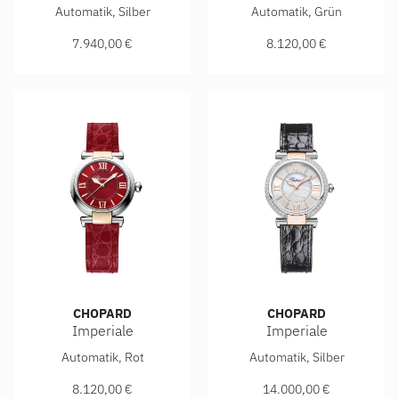
Chopard Imperiale, Ref: 388563-6005, Preis: 7.940,00 €
Chopard Imperiale, Ref: 388
Automatik, Silber
Automatik, Grün
7.940,00 €
8.120,00 €
CHOPARD
CHOPARD
Imperiale
Imperiale
Chopard Imperiale, Ref: 388563-6016, Preis: 8.120,00 €
Chopard Imperiale, Ref: 388
Automatik, Rot
Automatik, Silber
8.120,00 €
14.000,00 €