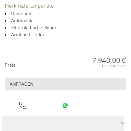
ÜBER UNS
Merkmale: Imperiale
Damenuhr
Automatik
Zifferblattfarbe: Silber
Armband: Leder
7.940,00 €
PREISINFORMATIONEN
Preis
UVP inkl. MwSt.
ANFRAGEN
Produktdaten Imperiale