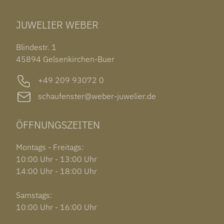
TUDOR BLACK BAY 58
RINGE
CHOPARD ALPINE EAGLE
JUWELIER WEBER
ROLEX SUBMARINER DATE
OHRSCHMUCK
TISSOT PRX POWERMATIC 80
OUT OF COLLECTION
Blindestr. 1
GARMIN VENU 3S
45894 Gelsenkirchen-Buer
+49 209 93072 0
schaufenster@weber-juwelier.de
ÖFFNUNGSZEITEN
Montags - Freitags:
10:00 Uhr - 13:00 Uhr
14:00 Uhr - 18:00 Uhr
Samstags:
10:00 Uhr - 16:00 Uhr