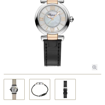
ROLEX
ROLEX CERTIFIED PRE-OWNED
UHREN
SCHMUCK
LUXURY DEALS
HOCHZEIT
ACCESSOIRES