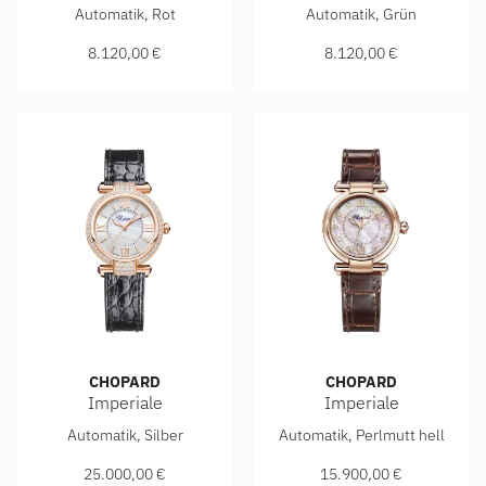
Chopard Imperiale, Ref: 388563-6016, Preis: 8.120,00 €
Chopard Imperiale, Ref: 388
Automatik, Rot
Automatik, Grün
8.120,00 €
8.120,00 €
CHOPARD
CHOPARD
Imperiale
Imperiale
Chopard Imperiale, Ref: 384319-5007, Preis: 25.000,00 €
Chopard Imperiale, Ref: 384
Automatik, Silber
Automatik, Perlmutt hell
25.000,00 €
15.900,00 €