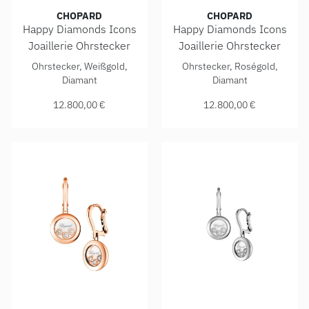
CHOPARD
CHOPARD
Happy Diamonds Icons
Happy Diamonds Icons
Joaillerie Ohrstecker
Joaillerie Ohrstecker
Chopard Happy Diamonds Icons Joaillerie Ohrstecker, Ref:
Chopard Happy Diamonds Icon
Ohrstecker, Weißgold,
Ohrstecker, Roségold,
Diamant
Diamant
12.800,00 €
12.800,00 €