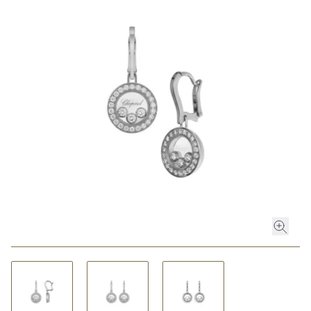
ROLEX
ROLEX CERTIFIED PRE-OWNED
UHREN
SCHMUCK
LUXURY DEALS
HOCHZEIT
ACCESSOIRES