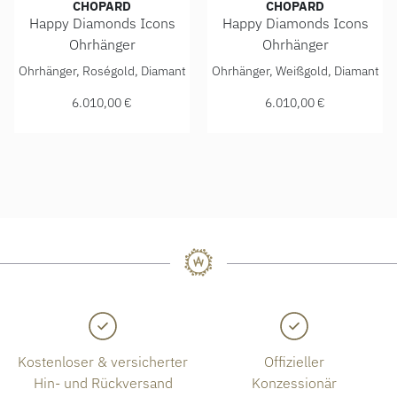
CHOPARD
CHOPARD
Happy Diamonds Icons
Happy Diamonds Icons
Ohrhänger
Ohrhänger
Chopard Happy Diamonds Icons Ohrhänger, Ref: 83A018-53
Chopard Happy Diamonds Ico
Ohrhänger, Roségold, Diamant
Ohrhänger, Weißgold, Diamant
6.010,00 €
6.010,00 €
Kostenloser & versicherter
Offizieller
Hin- und Rückversand
Konzessionär