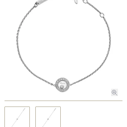
ROLEX
ROLEX CERTIFIED PRE-OWNED
UHREN
SCHMUCK
LUXURY DEALS
HOCHZEIT
ACCESSOIRES