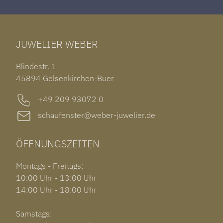
TAG HEUER CARRERA
ARMSCHMUCK
IWC PORTUGIESER
TUDOR BLACK BAY 58
RINGE
CHOPARD ALPINE EAGLE
JUWELIER WEBER
ROLEX SUBMARINER DATE
OHRSCHMUCK
TISSOT PRX POWERMATIC 80
OUT OF COLLECTION
Blindestr. 1
GARMIN VENU 3S
45894 Gelsenkirchen-Buer
+49 209 93072 0
schaufenster@weber-juwelier.de
ÖFFNUNGSZEITEN
Montags - Freitags:
10:00 Uhr - 13:00 Uhr
14:00 Uhr - 18:00 Uhr
Samstags: