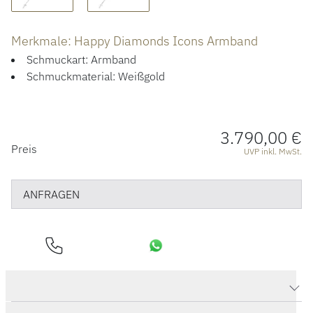
ÜBER UNS
Merkmale: Happy Diamonds Icons Armband
Schmuckart: Armband
Schmuckmaterial: Weißgold
3.790,00 €
PREISINFORMATIONEN
Preis
UVP inkl. MwSt.
ANFRAGEN
Produktdaten Happy Diamonds Icons Armband