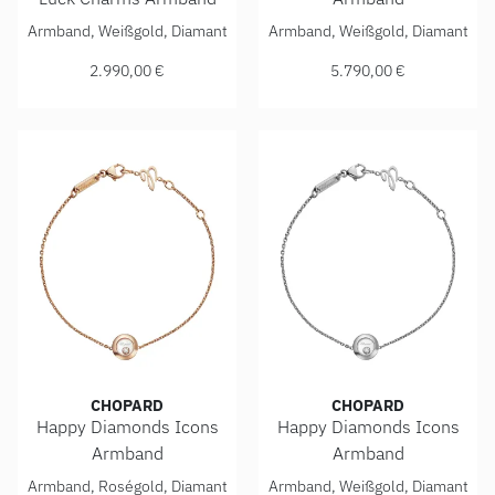
Chopard Happy Diamonds Good Luck Charms Armband, Ref:
Chopard Happy Diamonds Ico
Armband, Weißgold, Diamant
Armband, Weißgold, Diamant
2.990,00 €
5.790,00 €
CHOPARD
CHOPARD
Happy Diamonds Icons
Happy Diamonds Icons
Armband
Armband
Chopard Happy Diamonds Icons Armband, Ref: 85A017-5001
Chopard Happy Diamonds Ico
Armband, Roségold, Diamant
Armband, Weißgold, Diamant